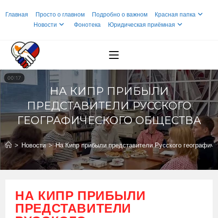
Перейти
Главная
Просто о главном
Подробно о важном
Красная папка
к
Новости
Фонотека
Юридическая приёмная
содержимому
НА КИПР ПРИБЫЛИ
ПРЕДСТАВИТЕЛИ РУССКОГО
ГЕОГРАФИЧЕСКОГО ОБЩЕСТВА
>
Новости
>
На Кипр прибыли представители Русского географиче
НА КИПР ПРИБЫЛИ
ПРЕДСТАВИТЕЛИ