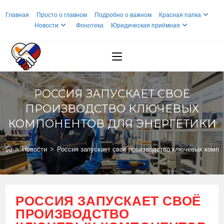
Перейти
Главная
Просто о главном
Подробно о важном
Красная папка
к
Новости
Фонотека
Юридическая приёмная
содержимому
РОССИЯ ЗАПУСКАЕТ СВОЁ
ПРОИЗВОДСТВО КЛЮЧЕВЫХ
КОМПОНЕНТОВ ДЛЯ ЭНЕРГЕТИКИ
>
Новости
>
Россия запускает своё производство ключевых компо
РОССИЯ ЗАПУСКАЕТ СВОЁ
ПРОИЗВОДСТВО