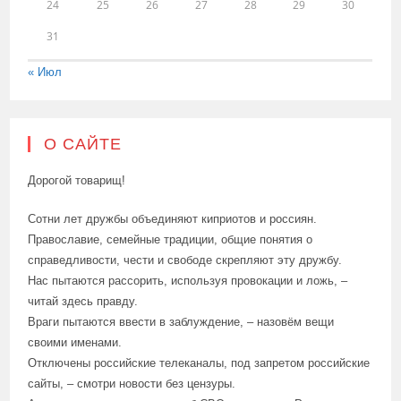
24
25
26
27
28
29
30
31
« Июл
О САЙТЕ
Дорогой товарищ!
Сотни лет дружбы объединяют киприотов и россиян.
Православие, семейные традиции, общие понятия о
справедливости, чести и свободе скрепляют эту дружбу.
Нас пытаются рассорить, используя провокации и ложь, –
читай здесь правду.
Враги пытаются ввести в заблуждение, – назовём вещи
своими именами.
Отключены российские телеканалы, под запретом российские
сайты, – смотри новости без цензуры.