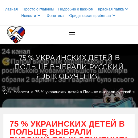
Перейти
Главная
Просто о главном
Подробно о важном
Красная папка
к
Новости
Фонотека
Юридическая приёмная
содержимому
75 % УКРАИНСКИХ ДЕТЕЙ В
ПОЛЬШЕ ВЫБРАЛИ РУССКИЙ
ЯЗЫК ОБУЧЕНИЯ!
>
Новости
>
75 % украинских детей в Польше выбрали русский яз
75 % УКРАИНСКИХ ДЕТЕЙ В
ПОЛЬШЕ ВЫБРАЛИ