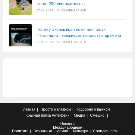
около 200 хищных жуков,
07.08.2026
/
0 КОММЕНТАРИЕВ
Почему экономика восточной части
Финляндии переживает непростые времена
07.08.2026
/
0 КОММЕНТАРИЕВ
Главная
Просто о главном
Подробно о важном
Красная папка
Антифейк
Медиа
Смешно
Новости
Международные
Политика
Экономика
Армия
Культура
Солидарность