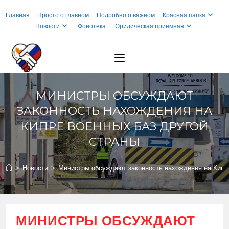
Перейти
Главная
Просто о главном
Подробно о важном
Красная папка
к
Новости
Фонотека
Юридическая приёмная
содержимому
МИНИСТРЫ ОБСУЖДАЮТ
ЗАКОННОСТЬ НАХОЖДЕНИЯ НА
КИПРЕ ВОЕННЫХ БАЗ ДРУГОЙ
СТРАНЫ
>
Новости
>
Министры обсуждают законность нахождения на Кипре
МИНИСТРЫ ОБСУЖДАЮТ