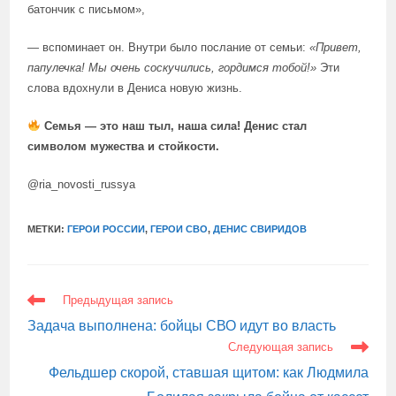
батончик с письмом»,
— вспоминает он. Внутри было послание от семьи:
«Привет,
папулечка! Мы очень соскучились, гордимся тобой!»
Эти
слова вдохнули в Дениса новую жизнь.
Семья — это наш тыл, наша сила! Денис стал
символом мужества и стойкости.
@ria_novosti_russya
МЕТКИ:
ГЕРОИ РОССИИ
,
ГЕРОИ СВО
,
ДЕНИС СВИРИДОВ
ЕЩЕ
Предыдущая запись
СТАТЬИ
Задача выполнена: бойцы СВО идут во власть
Следующая запись
Фельдшер скорой, ставшая щитом: как Людмила