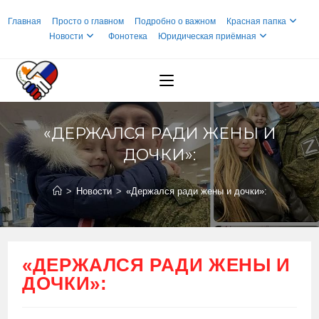
Перейти
Главная
Просто о главном
Подробно о важном
Красная папка
к
Новости
Фонотека
Юридическая приёмная
содержимому
«ДЕРЖАЛСЯ РАДИ ЖЕНЫ И
ДОЧКИ»:
>
Новости
>
«Держался ради жены и дочки»:
«ДЕРЖАЛСЯ РАДИ ЖЕНЫ И
ДОЧКИ»: