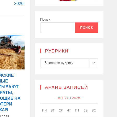
2026:
Поиск
ПОИСК
РУБРИКИ
Рубрики
Выберите рубрику
ЙСКИЕ
НЫЕ
АТЫВАЮТ
АРХИВ ЗАПИСЕЙ
РАТЫ,
АВГУСТ 2026
ЮЩИЕ НА
ОТЕРИ
ЖАЯ
ПН
ВТ
СР
ЧТ
ПТ
СБ
ВС
0.2024