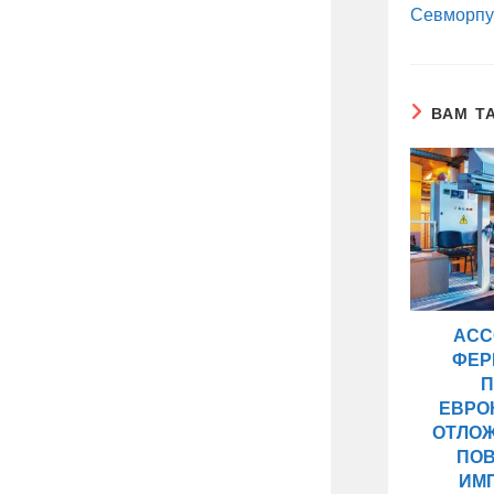
Севморпу
ВАМ Т
АСС
ФЕР
П
ЕВРО
ОТЛОЖ
ПО
ИМ