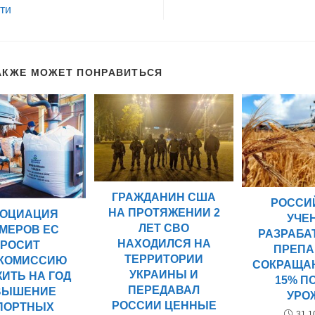
ти
АКЖЕ МОЖЕТ ПОНРАВИТЬСЯ
ГРАЖДАНИН США
РОССИ
НА ПРОТЯЖЕНИИ 2
ОЦИАЦИЯ
УЧЕ
ЛЕТ СВО
МЕРОВ ЕС
РАЗРАБ
НАХОДИЛСЯ НА
РОСИТ
ПРЕПА
ТЕРРИТОРИИ
КОМИССИЮ
СОКРАЩА
УКРАИНЫ И
ИТЬ НА ГОД
15% П
ПЕРЕДАВАЛ
ВЫШЕНИЕ
УРО
РОССИИ ЦЕННЫЕ
ПОРТНЫХ
31.1