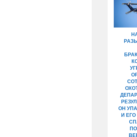
Н
РАЗ
БРА
К
У
О
СО
ОХО
ДЕПАР
РЕЗУЛ
ОН УП
И ЕГ
СП
П
ВЕ