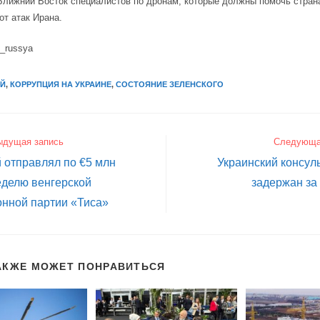
Ближний Восток специалистов по дронам, которые должны помочь стран
от атак Ирана.
i_russya
АЙ
,
КОРРУПЦИЯ НА УКРАИНЕ
,
СОСТОЯНИЕ ЗЕЛЕНСКОГО
ыдущая запись
Следующа
 отправлял по €5 млн
Украинский консул
еделю венгерской
задержан за
онной партии «Тиса»
АКЖЕ МОЖЕТ ПОНРАВИТЬСЯ