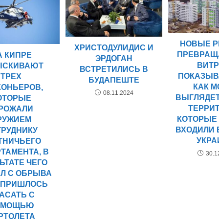
НОВЫЕ 
ХРИСТОДУЛИДИС И
ПРЕВРАЩ
А КИПРЕ
ЭРДОГАН
ВИТР
ЫСКИВАЮТ
ВСТРЕТИЛИСЬ В
ПОКАЗЫ
ТРЕХ
БУДАПЕШТЕ
КАК 
КОНЬЕРОВ,
08.11.2024
ВЫГЛЯДЕ
ОТОРЫЕ
ТЕРРИ
ГРОЖАЛИ
КОТОРЫЕ
РУЖИЕМ
ВХОДИЛИ 
ТРУДНИКУ
УКР
ТНИЧЬЕГО
ТАМЕНТА, В
30.1
ЬТАТЕ ЧЕГО
АЛ С ОБРЫВА
О ПРИШЛОСЬ
АСАТЬ С
ОМОЩЬЮ
РТОЛЕТА