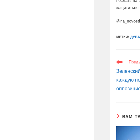
послать на 
защититься 
@ria_novost
МЕТКИ:
ДУБ
ЕЩЕ
Пред
СТАТЬИ
Зеленский
каждую н
оппозици
ВАМ Т