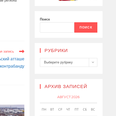
ам региона
Поиск
ПОИСК
РУБРИКИ
я запись
ьский атташе
Рубрики
Выберите рубрику
 контрабанду
АРХИВ ЗАПИСЕЙ
АВГУСТ 2026
ПН
ВТ
СР
ЧТ
ПТ
СБ
ВС