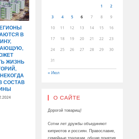
1
2
3
4
5
6
7
8
9
10
11
12
13
14
15
16
РЕГИОНЫ
АЮТСЯ В
17
18
19
20
21
22
23
ИНУ,
ВАЮЩУЮ,
24
25
26
27
28
29
30
МОЖЕТ
31
ТЬ ЖИЗНЬ
ТОРИЙ,
« Июл
 НЕКОГДА
В СОСТАВ
АИНЫ
О САЙТЕ
2.2024
Дорогой товарищ!
Сотни лет дружбы объединяют
киприотов и россиян. Православие,
семейные традиции, общие понятия