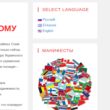
SELECT LANGUAGE
Русский
Ελληνικά
ОМУ
English
Address Creek
только сейчас.
МАНИФЕСТЫ
ра Украинского
ко украинских
ая полиция –
вана
недвижимости,
в.
 что планирует