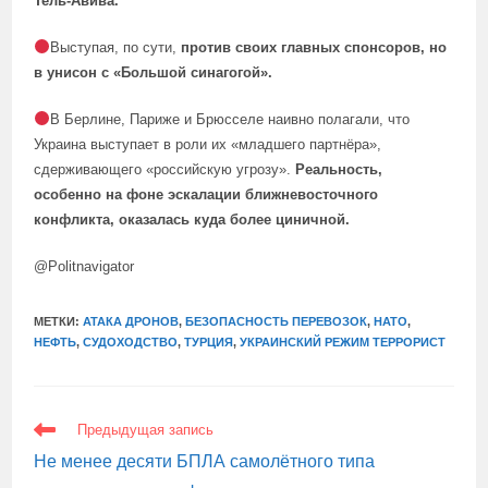
Тель-Авива.
Выступая, по сути,
против своих главных спонсоров, но
в унисон с «Большой синагогой».
В Берлине, Париже и Брюсселе наивно полагали, что
Украина выступает в роли их «младшего партнёра»,
сдерживающего «российскую угрозу».
Реальность,
особенно на фоне эскалации ближневосточного
конфликта, оказалась куда более циничной.
@Politnavigator
МЕТКИ:
АТАКА ДРОНОВ
,
БЕЗОПАСНОСТЬ ПЕРЕВОЗОК
,
НАТО
,
НЕФТЬ
,
СУДОХОДСТВО
,
ТУРЦИЯ
,
УКРАИНСКИЙ РЕЖИМ ТЕРРОРИСТ
ЕЩЕ
Предыдущая запись
СТАТЬИ
Не менее десяти БПЛА самолётного типа