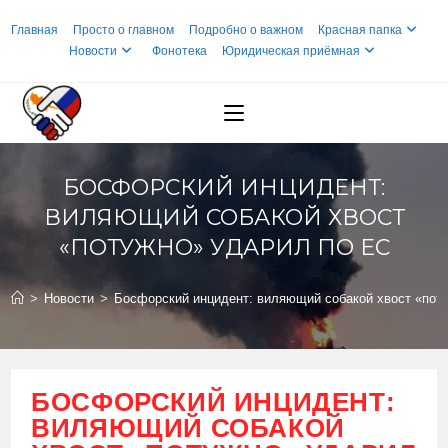
Перейти
Главная
Просто о главном
Подробно о важном
Красная папка
к
Новости
Фонотека
Юридическая приёмная
содержимому
БОСФОРСКИЙ ИНЦИДЕНТ:
ВИЛЯЮЩИЙ СОБАКОЙ ХВОСТ
«ПОТУЖНО» УДАРИЛ ПО ЕС
>
Новости
>
Босфорский инцидент: виляющий собакой хвост «пот
БОСФОРСКИЙ ИНЦИДЕНТ:
ВИЛЯЮЩИЙ СОБАКОЙ