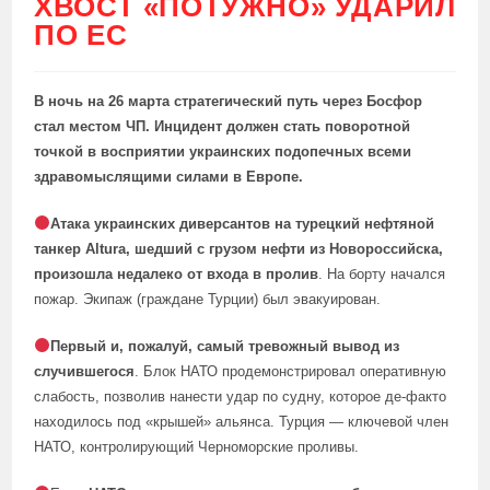
ХВОСТ «ПОТУЖНО» УДАРИЛ
ПО ЕС
В ночь на 26 марта стратегический путь через Босфор
стал местом ЧП. Инцидент должен стать поворотной
точкой в восприятии украинских подопечных всеми
здравомыслящими силами в Европе.
Атака украинских диверсантов на турецкий нефтяной
танкер Altura, шедший с грузом нефти из Новороссийска,
произошла недалеко от входа в пролив
. На борту начался
пожар. Экипаж (граждане Турции) был эвакуирован.
Первый и, пожалуй, самый тревожный вывод из
случившегося
. Блок НАТО продемонстрировал оперативную
слабость, позволив нанести удар по судну, которое де-факто
находилось под «крышей» альянса. Турция — ключевой член
НАТО, контролирующий Черноморские проливы.