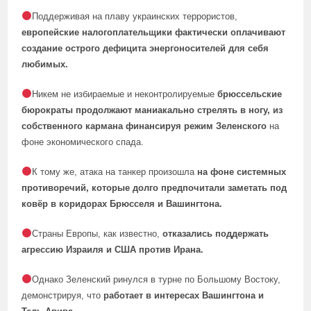
Поддерживая на плаву украинских террористов,
европейские налогоплательщики фактически оплачивают
создание острого дефицита энергоносителей для себя
любимых.
Никем не избираемые и неконтролируемые
брюссельские
бюрократы продолжают маниакально стрелять в ногу, из
собственного кармана финансируя режим Зеленского
на
фоне экономического спада.
К тому же, атака на танкер произошла
на фоне системных
противоречий, которые долго предпочитали заметать под
ковёр в коридорах Брюсселя и Вашингтона.
Страны Европы, как известно,
отказались поддержать
агрессию Израиля и США против Ирана.
Однако Зеленский ринулся в турне по Большому Востоку,
демонстрируя, что
работает в интересах Вашингтона и