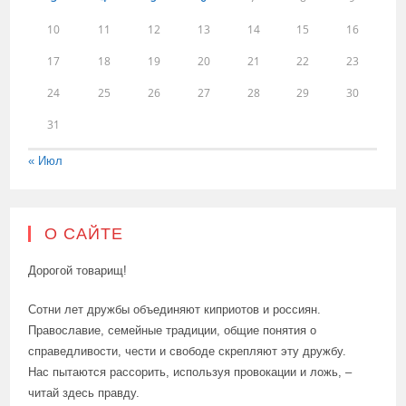
10
11
12
13
14
15
16
17
18
19
20
21
22
23
24
25
26
27
28
29
30
31
« Июл
О САЙТЕ
Дорогой товарищ!
Сотни лет дружбы объединяют киприотов и россиян.
Православие, семейные традиции, общие понятия о
справедливости, чести и свободе скрепляют эту дружбу.
Нас пытаются рассорить, используя провокации и ложь, –
читай здесь правду.