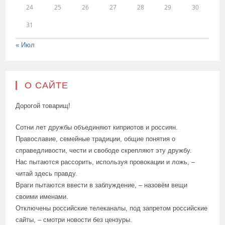
24
25
26
27
28
29
30
31
« Июл
О САЙТЕ
Дорогой товарищ!
Сотни лет дружбы объединяют киприотов и россиян.
Православие, семейные традиции, общие понятия о
справедливости, чести и свободе скрепляют эту дружбу.
Нас пытаются рассорить, используя провокации и ложь, –
читай здесь правду.
Враги пытаются ввести в заблуждение, – назовём вещи
своими именами.
Отключены российские телеканалы, под запретом российские
сайты, – смотри новости без цензуры.