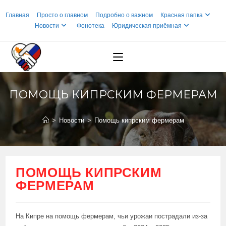
Перейти
Главная
Просто о главном
Подробно о важном
Красная папка
к
Новости
Фонотека
Юридическая приёмная
содержимому
ПОМОЩЬ КИПРСКИМ ФЕРМЕРАМ
>
Новости
>
Помощь кипрским фермерам
ПОМОЩЬ КИПРСКИМ
ФЕРМЕРАМ
На Кипре на помощь фермерам, чьи урожаи пострадали из-за