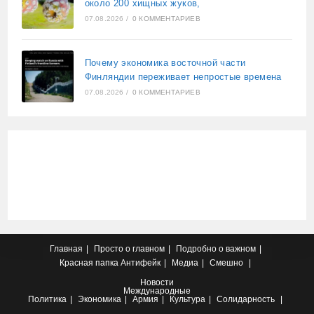
около 200 хищных жуков,
07.08.2026
/
0 КОММЕНТАРИЕВ
Почему экономика восточной части
Финляндии переживает непростые времена
07.08.2026
/
0 КОММЕНТАРИЕВ
Главная
Просто о главном
Подробно о важном
Красная папка
Антифейк
Медиа
Смешно
Новости
Международные
Политика
Экономика
Армия
Культура
Солидарность