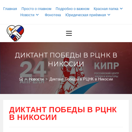
Перейти
Главная
Просто о главном
Подробно о важном
Красная папка
к
Новости
Фонотека
Юридическая приёмная
содержимому
ДИКТАНТ ПОБЕДЫ В РЦНК В
НИКОСИИ
>
Новости
>
Диктант Победы в РЦНК в Никосии
ДИКТАНТ ПОБЕДЫ В РЦНК
В НИКОСИИ