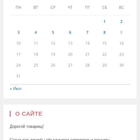
ПН
ВТ
СР
ЧТ
ПТ
СБ
ВС
1
2
3
4
5
6
7
8
9
10
11
12
13
14
15
16
17
18
19
20
21
22
23
24
25
26
27
28
29
30
31
« Июл
О САЙТЕ
Дорогой товарищ!
Сотни лет дружбы объединяют киприотов и россиян.