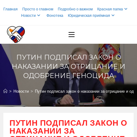
Перейти
Главная
Просто о главном
Подробно о важном
Красная папка
к
Новости
Фонотека
Юридическая приёмная
содержимому
ПУТИН ПОДПИСАЛ ЗАКОН О
НАКАЗАНИИ ЗА ОТРИЦАНИЕ И
ОДОБРЕНИЕ ГЕНОЦИДА
>
Новости
>
Путин подписал закон о наказании за отрицание и од
ПУТИН ПОДПИСАЛ ЗАКОН О
НАКАЗАНИИ ЗА