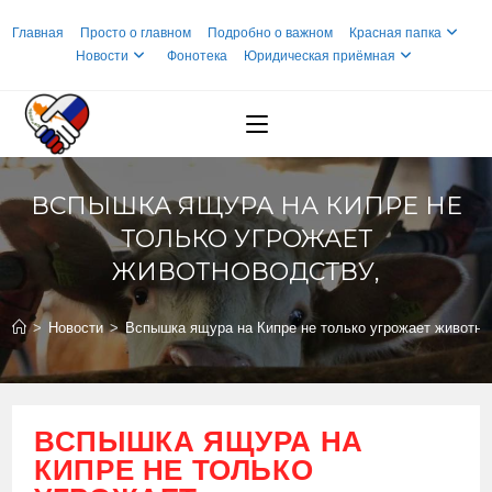
Перейти
Главная
Просто о главном
Подробно о важном
Красная папка
к
Новости
Фонотека
Юридическая приёмная
содержимому
ВСПЫШКА ЯЩУРА НА КИПРЕ НЕ
ТОЛЬКО УГРОЖАЕТ
ЖИВОТНОВОДСТВУ,
>
Новости
>
Вспышка ящура на Кипре не только угрожает животно
ВСПЫШКА ЯЩУРА НА
КИПРЕ НЕ ТОЛЬКО