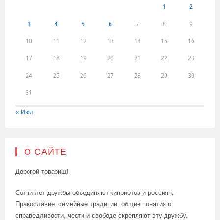
1
2
3
4
5
6
7
8
9
10
11
12
13
14
15
16
17
18
19
20
21
22
23
24
25
26
27
28
29
30
31
« Июл
О САЙТЕ
Дорогой товарищ!
Сотни лет дружбы объединяют киприотов и россиян.
Православие, семейные традиции, общие понятия о
справедливости, чести и свободе скрепляют эту дружбу.