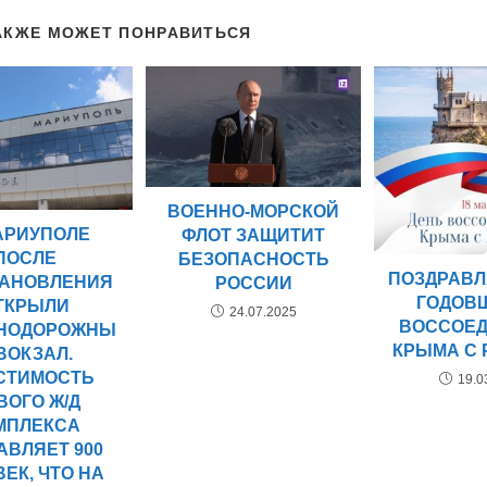
АКЖЕ МОЖЕТ ПОНРАВИТЬСЯ
ВОЕННО-МОРСКОЙ
АРИУПОЛЕ
ФЛОТ ЗАЩИТИТ
ПОСЛЕ
БЕЗОПАСНОСТЬ
ПОЗДРАВЛ
АНОВЛЕНИЯ
РОССИИ
ГОДОВ
ТКРЫЛИ
24.07.2025
ВОССОЕ
НОДОРОЖНЫ
КРЫМА С
ВОКЗАЛ.
СТИМОСТЬ
19.0
ВОГО Ж/Д
МПЛЕКСА
АВЛЯЕТ 900
ЕК, ЧТО НА