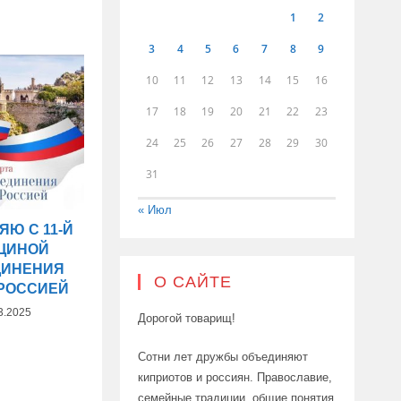
1
2
3
4
5
6
7
8
9
10
11
12
13
14
15
16
17
18
19
20
21
22
23
24
25
26
27
28
29
30
31
« Июл
ЯЮ С 11-Й
ЩИНОЙ
ДИНЕНИЯ
О САЙТЕ
 РОССИЕЙ
3.2025
Дорогой товарищ!
Сотни лет дружбы объединяют
киприотов и россиян. Православие,
семейные традиции, общие понятия