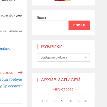
е если
фон дер
Поиск
ПОИСК
тика Запада не
РУБРИКИ
 ЛЯЙЕН
,
Рубрики
Выберите рубрику
я запись
АРХИВ ЗАПИСЕЙ
ерца требует
у Брюсселя»
АВГУСТ 2026
ПН
ВТ
СР
ЧТ
ПТ
СБ
ВС