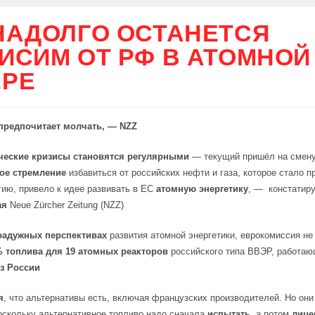
НАДОЛГО ОСТАНЕТСЯ
ИСИМ ОТ РФ В АТОМНОЙ
РЕ
предпочитает молчать, — NZZ
ческие кризисы становятся регулярными
— текущий пришёл на смену
ое стремление
избавиться от российских нефти и газа, которое стало 
гию, привело к идее развивать в ЕС
атомную энергетику
, —
констатир
ая
Neue Zürcher Zeitung (NZZ)
радужных перспективах
развития атомной энергетики, еврокомиссия не
 топлива для 19 атомных реакторов
российского типа ВВЭР, работаю
из России
я
, что альтернативы есть, включая французских производителей. Но они
поскольку альтернативное топливо надо сначала
испытать
, а потом
лице