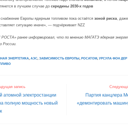
тянется в лучшем случае до
середины 2030-х годов
 снабжение Европы ядерным топливом пока остаётся
зоной риска
, даж
ставляет ситуацию иначе», — подчёркивает NZZ
 РОСТА»
ранее информировал
, что по мнению МАГАТЭ ядерная энерге
з России.
НАЯ ЭНЕРГЕТИКА
,
АЭС
,
ЗАВИСИМОСТЬ ЕВРОПЫ
,
РОСАТОМ
,
УРСУЛА ФОН ДЕР
ОПЛИВО
ыдущая запись
Следующа
й атомной электростанции
Партия канцлера М
на полную мощность новый
«демонтировать машин
к