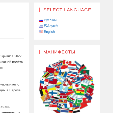
SELECT LANGUAGE
Русский
Ελληνικά
English
МАНИФЕСТЫ
 кризиса 2022
причиной
взлёта
ует
 упоминает о
щих в Европе,
очень
нзировать
, и