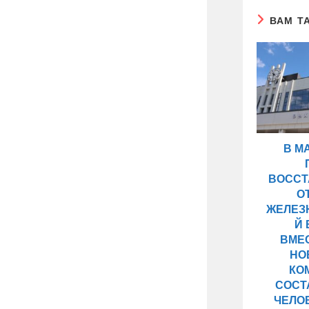
ВАМ Т
В М
ВОССТ
О
ЖЕЛЕЗ
Й 
ВМЕ
НО
КО
СОСТ
ЧЕЛОВ