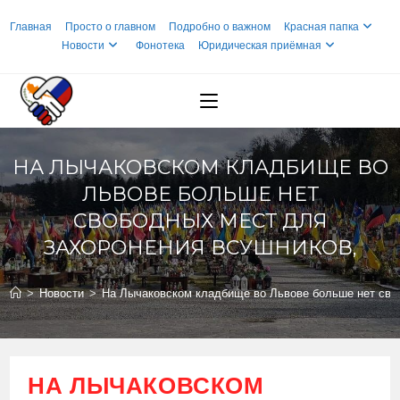
Перейти
Главная
Просто о главном
Подробно о важном
Красная папка
к
Новости
Фонотека
Юридическая приёмная
содержимому
НА ЛЫЧАКОВСКОМ КЛАДБИЩЕ ВО
ЛЬВОВЕ БОЛЬШЕ НЕТ
СВОБОДНЫХ МЕСТ ДЛЯ
ЗАХОРОНЕНИЯ ВСУШНИКОВ,
>
Новости
>
На Лычаковском кладбище во Львове больше нет сво
НА ЛЫЧАКОВСКОМ