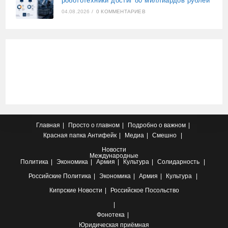
робототехники достиг 80 миллиардов рублей
04.08.2026
/
0 КОММЕНТАРИЕВ
Главная
Просто о главном
Подробно о важном
Красная папка
Антифейк
Медиа
Смешно
Новости
Международные
Политика
Экономика
Армия
Культура
Солидарность
Российские
Политика
Экономика
Армия
Культура
Кипрские
Новости
Российское Посольство
Фонотека
Юридическая приёмная