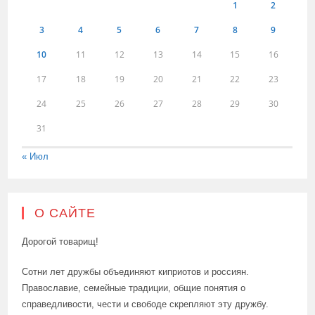
1
2
3
4
5
6
7
8
9
10
11
12
13
14
15
16
17
18
19
20
21
22
23
24
25
26
27
28
29
30
31
« Июл
О САЙТЕ
Дорогой товарищ!
Сотни лет дружбы объединяют киприотов и россиян.
Православие, семейные традиции, общие понятия о
справедливости, чести и свободе скрепляют эту дружбу.