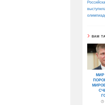
Российск
выступил
олимпиаде
ВАМ Т
МИР
ПОРО
МИРО
СЧ
Г