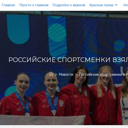
Главная
Просто о главном
Подробно о важном
Красная папка
Но
РОССИЙСКИЕ СПОРТСМЕНКИ ВЗЯЛ
>
Новости
>
Российские спортсменки вз