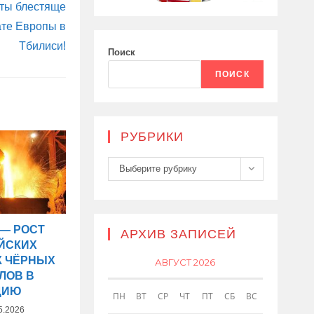
сты блестяще
ате Европы в
Тбилиси!
Поиск
ПОИСК
РУБРИКИ
Рубрики
Выберите рубрику
 — РОСТ
АРХИВ ЗАПИСЕЙ
ЙСКИХ
К ЧЁРНЫХ
АВГУСТ 2026
ЛОВ В
ЦИЮ
ПН
ВТ
СР
ЧТ
ПТ
СБ
ВС
5.2026