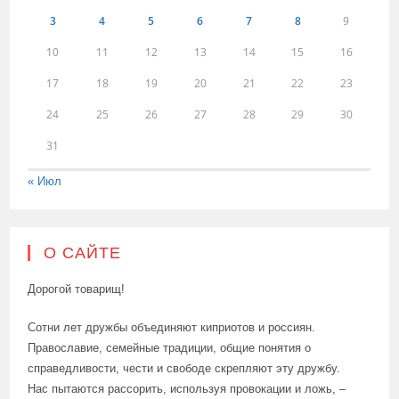
3
4
5
6
7
8
9
10
11
12
13
14
15
16
17
18
19
20
21
22
23
24
25
26
27
28
29
30
31
« Июл
О САЙТЕ
Дорогой товарищ!
Сотни лет дружбы объединяют киприотов и россиян.
Православие, семейные традиции, общие понятия о
справедливости, чести и свободе скрепляют эту дружбу.
Нас пытаются рассорить, используя провокации и ложь, –