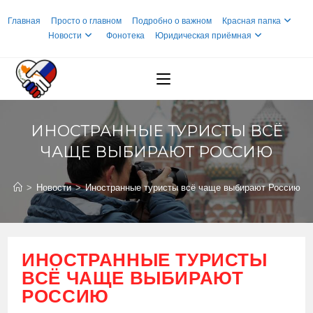
Перейти
Главная
Просто о главном
Подробно о важном
Красная папка
к
Новости
Фонотека
Юридическая приёмная
содержимому
ИНОСТРАННЫЕ ТУРИСТЫ ВСЁ
ЧАЩЕ ВЫБИРАЮТ РОССИЮ
>
Новости
>
Иностранные туристы всё чаще выбирают Россию
ИНОСТРАННЫЕ ТУРИСТЫ
ВСЁ ЧАЩЕ ВЫБИРАЮТ
РОССИЮ