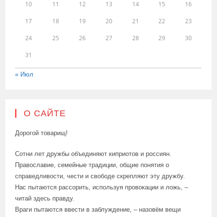
10
11
12
13
14
15
16
17
18
19
20
21
22
23
24
25
26
27
28
29
30
31
« Июл
О САЙТЕ
Дорогой товарищ!
Сотни лет дружбы объединяют киприотов и россиян.
Православие, семейные традиции, общие понятия о
справедливости, чести и свободе скрепляют эту дружбу.
Нас пытаются рассорить, используя провокации и ложь, –
читай здесь правду.
Враги пытаются ввести в заблуждение, – назовём вещи