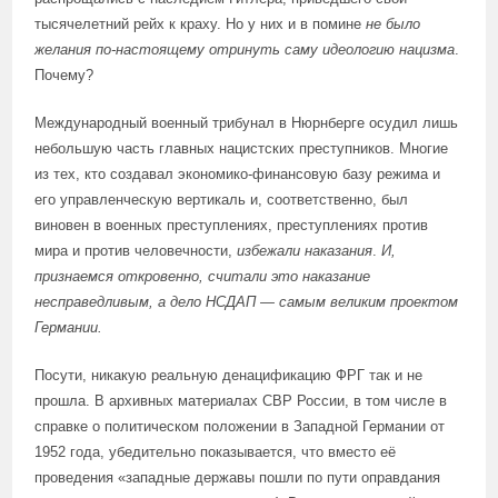
тысячелетний рейх к краху. Но у них и в помине
не было
желания по-настоящему отринуть саму идеологию нацизма
.
Почему?
Международный военный трибунал в Нюрнберге осудил лишь
небольшую часть главных нацистских преступников. Многие
из тех, кто создавал экономико-финансовую базу режима и
его управленческую вертикаль и, соответственно, был
виновен в военных преступлениях, преступлениях против
мира и против человечности,
избежали наказания
.
И,
признаемся откровенно, считали это наказание
несправедливым, а дело НСДАП — самым великим проектом
Германии.
Посути, никакую реальную денацификацию ФРГ так и не
прошла. В архивных материалах СВР России, в том числе в
справке о политическом положении в Западной Германии от
1952 года, убедительно показывается, что вместо её
проведения «западные державы пошли по пути оправдания