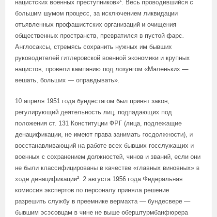
нацистских военных преступников»¹. Весь проводившийся с
большим шумом процесс, за исключением ликвидации
отъявленных профашистских организаций и очищения
общественных пространств, превратился в пустой фарс.
Англосаксы, стремясь сохранить нужных им бывших
руководителей гитлеровской военной экономики и крупных
нацистов, провели кампанию под лозунгом «Маленьких —
вешать, больших — оправдывать».
10 апреля 1951 года бундестагом был принят закон,
регулирующий деятельность лиц, подпадающих под
положения ст. 131 Конституции ФРГ (лица, подлежащие
денацификации, не имеют права занимать госдолжности), и
восстанавливающий на работе всех бывших госслужащих и
военных с сохранением должностей, чинов и званий, если они
не были классифицированы в качестве «главных виновных» в
ходе денацификации². 2 августа 1956 года Федеральная
комиссия экспертов по персоналу приняла решение
разрешить службу в преемнике вермахта — бундесвере —
бывшим эсэсовцам в чине не выше оберштурмбанфюрера