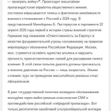
— проиграть войну»²⁰. Происходит масштабная
пропагандистская обработка общественного мнения,
постоянно вбрасываются тезисы о фактически неизбежности
военного столкновения с Россией к 2029 году. В
представленной Минобороны Б. Писториусом в парламенте 22
апреля 2026 года первой в истории страны военной стратегии
Германии под названием «Ответственность за Европу» в
качестве фундаментальной угрозы «основанному на правилах
миропорядку» обозначена Российская Федерация. Москва,
мол, стремится ослабить единство альянса и нарушить
прочность трансатлантических связей для расширения своего
влияния. В этой связи попытки диалога должны пресекаться,
а военное давление на Россию — лишь возрастать. Иными
словами, курс на проведение
масштабного реванша
стал
официальным.
В ранг государственной политики возведено оболванивание
молодёжи через мейнстримные классические СМИ и
противодействие российской «гибридной пропаганде». Вот
только десятилетия назойливой ультралиберальной агитации