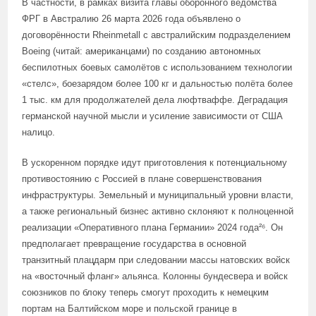
В частности, в рамках визита главы оборонного ведомства
ФРГ в Австралию 26 марта 2026 года объявлено о
договорённости Rheinmetall с австралийским подразделением
Boeing (читай: американцами) по созданию автономных
беспилотных боевых самолётов с использованием технологии
«стелс», боезарядом более 100 кг и дальностью полёта более
1 тыс. км для продолжателей дела люфтваффе. Деградация
германской научной мысли и усиление зависимости от США
налицо.
В ускоренном порядке идут приготовления к потенциальному
противостоянию с Россией в плане совершенствования
инфраструктуры. Земельный и муниципальный уровни власти,
а также региональный бизнес активно склоняют к полноценной
реализации «Оперативного плана Германии» 2024 года²⁶. Он
предполагает превращение государства в основной
транзитный плацдарм при следовании массы натовских войск
на «восточный фланг» альянса. Колонны бундесвера и войск
союзников по блоку теперь смогут проходить к немецким
портам на Балтийском море и польской границе в