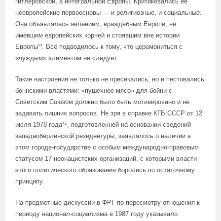
гитлеровской, а интегральной Европы. Критиковались её
неевропейские первоосновы — и религиозные, и социальные.
Она объявлялась явлением, враждебным Европе, не
имевшим европейских корней и стоявшим вне истории
Европы¹³. Всё подводилось к тому, что церемониться с
«чуждым» элементом не следует.
Такие настроения не только не пресекались, но и пестовались
боннскими властями: «пушечное мясо» для бойни с
Советским Союзом должно было быть мотивировано и не
задавать лишних вопросов. Не зря в справке КГБ СССР от 12
июля 1978 года¹⁴, подготовленной на основании сведений
западноберлинской резидентуры, заявлялось о наличии в
этом городе-государстве с особым международно-правовым
статусом 17 неонацистских организаций, с которыми власти
этого политического образования боролись по остаточному
принципу.
На предметные дискуссии в ФРГ по пересмотру отношения к
периоду национал-социализма в 1987 году указывало