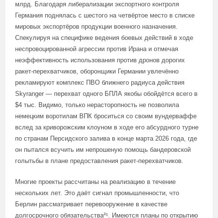
млрд. Благодаря либерализации экспортного контроля
Германия поднялась с шестого на четвёртое место в списке
мировых экспортёров продукции военного назначения.
Спекулируя на специфике ведения боевых действий в ходе
неспровоцированной агрессии против Ирана и отмечая
неэффективность использования против дронов дорогих
ракет-перехватчиков, оборонщики Германии увлечённо
рекламируют комплекс ПВО ближнего радиуса действия
Skyranger — перехват одного БПЛА якобы обойдётся всего в
$4 тыс. Видимо, только нерасторопность не позволила
немецким воротилам ВПК броситься со своим вундерваффе
вслед за криворожским клоуном в ходе его абсурдного турне
по странам Персидского залива в конце марта 2026 года, где
он пытался всучить им непрошеную помощь бандеровской
голытьбы в плане предоставления ракет-перехватчиков.
Многие проекты рассчитаны на реализацию в течение
нескольких лет. Это даёт сигнал промышленности, что
Берлин рассматривает перевооружение в качестве
долгосрочного обязательства²⁵. Имеются планы по открытию