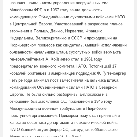
назначен начальником управления вооружённых сил
Минобороны ФРГ, а в 1957 году занял должность
командующего Объединёнными сухопутными войсками НАТО
в Центральной Европе. Участвовавший в разработке планов
вторжения в Польшу, Данию, Норвегию, Францию,
Нидерланды, Великобританию и СССР и проходивший на
Нюрнбергском процессе как свидетель, бывший исполняющий
обязанности начальника штаба сухопутных войск вермахта
генерал-лейтенант А. Хойзингер стал в 1961 году
председателем военного комитета НАТО. Потопивший 17
кораблей британцев и американцев подводник Ф. Гуггенбергер
четыре года занимал пост заместителя начальника штаба
командования Объединёнными силами НАТО в Северной
Европе. Не были сильно разборчивы англосаксы и в
отношении бывших членов СС, признанной в 1946 году
Международным военным трибуналом в Нюрнберге
преступной организацией. Примером тому стал принятый в
качестве советника департамента психологической войны
НАТО бывший штурмфюрер СС, сотрудник геббельсского
Министерства пропаганды Э. Тауберт⁹.