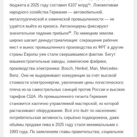
бюджета в 2025 году составил €107 млрд²⁹. Локомотивам
народного хозяйства Германии — автомобильной,
металлургической и химической промышленности — не
удаётся выйти из кризиса. Автоконцерны фиксируют
значительное падение прибыли³⁰. По немецким землям
широко шагает деиндустриализация: сокращение рабочих
мест и вынос промышленного производства из ФРГ в другие
страны Европы уже стали свершившимся фактом. Бегут
машиностроительные заводы, химические фабрики,
производства электроники: Bosch, Henkel, Man, Mercedes-
Benz. Они не выдерживают конкуренции за счёт высокой
стоимости электроэнергии, увеличения цены логистического
плеча из-за самострельных санкций против России и высоких
тарифов США. Из промышленного гиганта Германия
становится хаотично управляемой мастерской, из которой
растаскивают оборудование. Всё это бьёт по населению:
потребительская активность серьёзно подморожена, даже
объёмы продажи пива в 2025 году стали минимальными с
1993 года. По заявлениям главы правительства, социальное