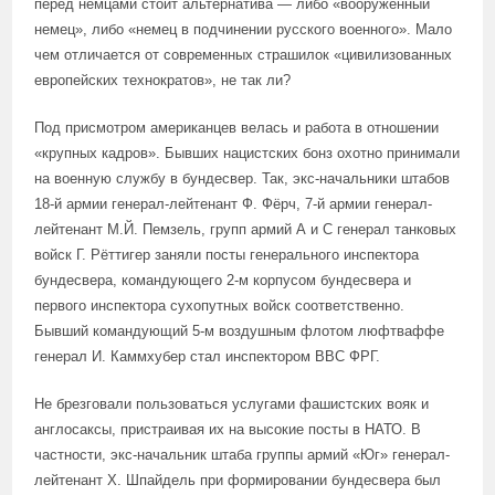
перед немцами стоит альтернатива — либо «вооружённый
немец», либо «немец в подчинении русского военного». Мало
чем отличается от современных страшилок «цивилизованных
европейских технократов», не так ли?
Под присмотром американцев велась и работа в отношении
«крупных кадров». Бывших нацистских бонз охотно принимали
на военную службу в бундесвер. Так, экс-начальники штабов
18-й армии генерал-лейтенант Ф. Фёрч, 7-й армии генерал-
лейтенант М.Й. Пемзель, групп армий А и С генерал танковых
войск Г. Рёттигер заняли посты генерального инспектора
бундесвера, командующего 2-м корпусом бундесвера и
первого инспектора сухопутных войск соответственно.
Бывший командующий 5-м воздушным флотом люфтваффе
генерал И. Каммхубер стал инспектором ВВС ФРГ.
Не брезговали пользоваться услугами фашистских вояк и
англосаксы, пристраивая их на высокие посты в НАТО. В
частности, экс-начальник штаба группы армий «Юг» генерал-
лейтенант Х. Шпайдель при формировании бундесвера был