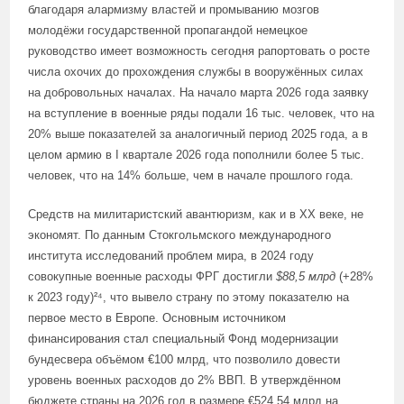
благодаря алармизму властей и промыванию мозгов
молодёжи государственной пропагандой немецкое
руководство имеет возможность сегодня рапортовать о росте
числа охочих до прохождения службы в вооружённых силах
на добровольных началах. На начало марта 2026 года заявку
на вступление в военные ряды подали 16 тыс. человек, что на
20% выше показателей за аналогичный период 2025 года, а в
целом армию в I квартале 2026 года пополнили более 5 тыс.
человек, что на 14% больше, чем в начале прошлого года.
Средств на милитаристский авантюризм, как и в XX веке, не
экономят. По данным Стокгольмского международного
института исследований проблем мира, в 2024 году
совокупные военные расходы ФРГ достигли
$88,5 млрд
(+28%
к 2023 году)²⁴, что вывело страну по этому показателю на
первое место в Европе. Основным источником
финансирования стал специальный Фонд модернизации
бундесвера объёмом €100 млрд, что позволило довести
уровень военных расходов до 2% ВВП. В утверждённом
бюджете страны на 2026 год в размере €524,54 млрд на