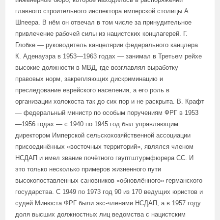
главного строительного инспектора имперской столицы А.
Шпеера. В нём он отвечал в том числе за принудительное
привлечение рабочей силы из нацистских концлагерей. Г.
Глобке — руководитель канцелярии федерального канцлера
К. Аденауэра в 1953—1963 годах — занимал в Третьем рейхе
высокие должности в МВД, где возглавлял выработку
правовых норм, закрепляющих дискриминацию и
преследование еврейского населения, а его роль в
организации холокоста так до сих пор и не раскрыта. В. Крафт
— федеральный министр по особым поручениям ФРГ в 1953
—1956 годах — с 1940 по 1945 год был управляющим
директором Имперской сельскохозяйственной ассоциации
присоединённых «восточных территорий», являлся членом
НСДАП и имел звание почётного гауптштурмфюрера СС. И
это только несколько примеров жизненного пути
высокопоставленных сановников «обновлённого» германского
государства. С 1949 по 1973 год 90 из 170 ведущих юристов и
судей Минюста ФРГ были экс-членами НСДАП, а в 1957 году
доля высших должностных лиц ведомства с нацистским