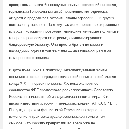
проигрывала, каких бы сокрушительных поражений ни несла,
германский Генеральный штаб неизменно, методически,
аккуратно продолжает готовить планы агрессии — и других
помыслов у него нет. Поэтому так легко понять восторженные
взгляды, которыми провожают нынешние немецкие политики и
генералы разнообразное отребье, символизирующее
бандеровскую Украину. Они просто братья по крови и
наследники одной и той же силы — национал-социализма
гитлеровского периода.
В духе въевшихся в подкорку интеллектуальной элиты
шовинистических подходов германской политической мысли
конца XIX — первой половины XX века экспертное
сообщество ФРГ продолжало расчеловечивать Советскую
Россию, выписывать её из «цивилизованного» мира. Как
писал известный историк, член-корреспондент АН СССР В.Т.
Пашуто, с крахом фашистской Германии претерпела
изменение и трактовка русско-европейской темы в том
смысле, что Россию превратили во врага уже не