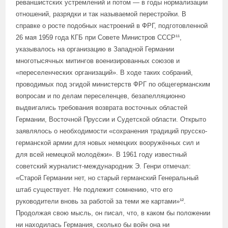
реваншистских устремлений и потом — в годы нормализации
отношений, разрядки и так называемой перестройки. В
справке о росте подобных настроений в ФРГ, подготовленной
26 мая 1959 года КГБ при Совете Министров СССР¹¹,
указывалось на организацию в Западной Германии
многотысячных митингов военизированных союзов и
«переселенческих организаций». В ходе таких собраний,
проводимых под эгидой министерств ФРГ по общегерманским
вопросам и по делам переселенцев, безапелляционно
выдвигались требования возврата восточных областей
Германии, Восточной Пруссии и Судетской области. Открыто
заявлялось о необходимости «сохранения традиций прусско-
германской армии для новых немецких вооружённых сил и
для всей немецкой молодёжи». В 1961 году известный
советский журналист-международник Э. Генри отмечал:
«Старой Германии нет, но старый германский Генеральный
штаб существует. Не подлежит сомнению, что его
руководители вновь за работой за теми же картами»¹².
Продолжая свою мысль, он писал, что, в каком бы положении
ни находилась Германия, сколько бы войн она ни