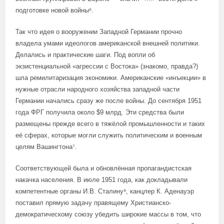
подготовке новой войны⁶.
Так что идея о вооружении Западной Германии прочно
владела умами идеологов американской внешней политики.
Делались и практические шаги. Под вопли об
экзистенциальной «агрессии с Востока» (знакомо, правда?)
шла ремилитаризация экономики. Американские «инъекции» в
нужные отрасли народного хозяйства западной части
Германии начались сразу же после войны. До сентября 1951
года ФРГ получила около $9 млрд. Эти средства были
размещены прежде всего в тяжёлой промышленности и таких
её сферах, которые могли служить политическим и военным
целям Вашингтона⁷.
Соответствующей была и обновлённая пропагандистская
накачка населения. В июле 1951 года, как докладывали
компетентные органы И.В. Сталину⁸, канцлер К. Аденауэр
поставил прямую задачу правящему Христианско-
демократическому союзу убедить широкие массы в том, что