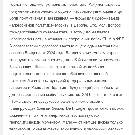
Германию, видимо, устраивать перестало. Аргументация за
получение смертоносного оружия массового уничтожения до
боли примитивная и заезженная — якобы для сдерживания
«агрессивной политики» Москвы в Европе. Это, мол, вопрос
государственного суверенитета. К этому добавляется
неопределённость в отношении сохранения войск США в ФРГ.
В соответствии с договорённостью ещё с администрацией
сонного Байдена от 2024 года Берлину хочется побыстрее
заполучить и американские дальнобойные ракеты наземного
базирования. Шансы на то, что в одной из наиболее
подготовленных с точки зрения обеспечения военной
логистикой и инфраструктурой федеральных земель,
например в Рейнланд-Пфальце, будут подобраны объекты
для развёртывания мобильных систем SM-6, крылатых ракет
«Томагавк», гиперзвуковых ракетных комплексов с
планирующим боевым блоком Dark Eagle, достаточно высоки.
Сомнений в том, что американцы воспользуются
геополитическим моментом, мало — от немцев нужна только
территория. Мнение фактически взятых в заложники местных