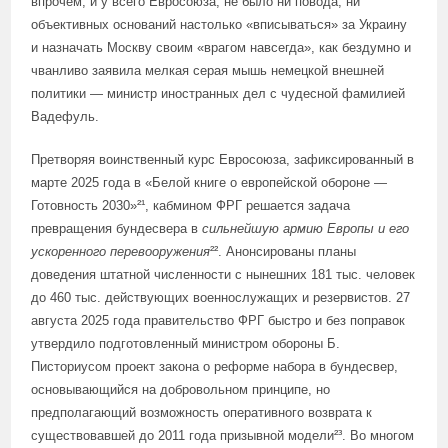
впрочем, и у всего Евросоюза, не было ни повода, ни
объективных оснований настолько «вписываться» за Украину
и назначать Москву своим «врагом навсегда», как бездумно и
чванливо заявила мелкая серая мышь немецкой внешней
политики — министр иностранных дел с чудесной фамилией
Вадефуль.
Претворяя воинственный курс Евросоюза, зафиксированный в
марте 2025 года в «Белой книге о европейской обороне —
Готовность 2030»²¹, кабмином ФРГ решается задача
превращения бундесвера в
сильнейшую армию Европы и его
ускоренного перевооружения
²². Анонсированы планы
доведения штатной численности с нынешних 181 тыс. человек
до 460 тыс. действующих военнослужащих и резервистов. 27
августа 2025 года правительство ФРГ быстро и без поправок
утвердило подготовленный министром обороны Б.
Писториусом проект закона о реформе набора в бундесвер,
основывающийся на добровольном принципе, но
предполагающий возможность оперативного возврата к
существовавшей до 2011 года призывной модели²³. Во многом