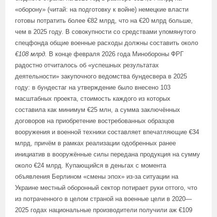
«оборону» (читай: на подготовку к войне) немецкие власти
готовы потратить более €82 млрд, что на €20 млрд больше,
чем в 2025 году. В совокупности со средствами упомянутого
спецфонда общие военные расходы должны составить около
€108 млрд
.
В конце февраля 2026 года Минобороны ФРГ
радостно отчиталось об «успешных результатах
деятельности» закупочного ведомства бундесвера в 2025
году: в бундестаг на утверждение было внесено 103
масштабных проекта, стоимость каждого из которых
составила как минимум €25 млн, а сумма заключённых
договоров на приобретение востребованных образцов
вооружения и военной техники составляет впечатляющие €34
млрд, причём в рамках реализации одобренных ранее
инициатив в вооружённые силы передана продукция на сумму
около €24 млрд. Купающийся в деньгах с момента
объявления Берлином «смены эпох» из-за ситуации на
Украине местный оборонный сектор потирает руки оттого, что
из потраченного в целом страной на военные цели в 2020—
2025 годах национальные производители получили аж €109