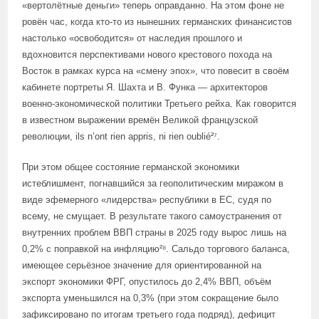
«вертолётные деньги» теперь оправданно. На этом фоне не
ровён час, когда кто-то из нынешних германских финансистов
настолько «освободится» от наследия прошлого и
вдохновится перспективами нового крестового похода на
Восток в рамках курса на «смену эпох», что повесит в своём
кабинете портреты Я. Шахта и В. Функа — архитекторов
военно-экономической политики Третьего рейха. Как говорится
в известном выражении времён Великой французской
революции, ils n’ont rien appris, ni rien oublié²⁷.
При этом общее состояние германской экономики
истеблишмент, погнавшийся за геополитическим миражом в
виде эфемерного «лидерства» республики в ЕС, судя по
всему, не смущает. В результате такого самоустранения от
внутренних проблем ВВП страны в 2025 году вырос лишь на
0,2% с поправкой на инфляцию²⁸. Сальдо торгового баланса,
имеющее серьёзное значение для ориентированной на
экспорт экономики ФРГ, опустилось до 2,4% ВВП, объём
экспорта уменьшился на 0,3% (при этом сокращение было
зафиксировано по итогам третьего года подряд), дефицит