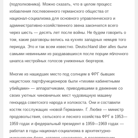
(подполковника). Можно сказать, что в целом процесс
избавления послевоенного германского общества от
национал-социализма для основного управленческого и
административно-хозяйственного звена закончился всего
через шесть — десять лет после войны. Не будем говорить о
том, какие разговоры велись на кухнях западных немцев того
периода. Это и так всем известно. Deutschland über alles были
самыми невинными из раздававшихся после порции яблочного
шнапса нестройных голосов униженных бюргеров.
Многие из нашедших место под солнцем в ФРГ бывших
нацистских партфункционеров были «тихими кабинетными
убийцами» — аппаратчиками, приводившими в движение со
своих уютных чиновничьих мест чудовищную машину
геноцида советского народа и холокоста. Они и составили
костяк госслужащих «новой Германии». Г. Любке — министр
продовольствия, сельского и лесного хозяйства ФРГ в 1953—
1959 годах и федеральный президент в 1959—1969 годах —
работал в годы национал-социализма в архитектурно-
инженерном бюро, которое находилось в распоряжении