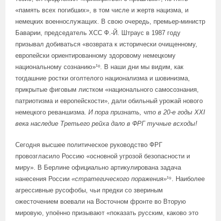
«память всех погибших», в том числе и жертв нацизма, и
немецких военнослужащих. В свою очередь, премьер-министр
Баварии, председатель ХСС Ф.-Й. Штраус в 1987 году
призывал добиваться «возврата к исторически очищенному,
европейски ориентированному здоровому немецкому
национальному сознанию»¹⁸. В наши дни мы видим, как
тогдашние ростки оголтелого национализма и шовинизма,
прикрытые фиговым листком «национального самосознания,
патриотизма и европейскости», дали обильный урожай нового
немецкого реваншизма.
И пора признать, что
в 20-е годы XXI
века наследие Третьего рейха дало в ФРГ тучные всходы!
Сегодня высшее политическое руководство ФРГ
провозгласило Россию «основной угрозой безопасности и
миру». В Берлине официально артикулирована задача
нанесения России
«стратегического поражения»
¹⁹. Наиболее
агрессивные русофобы, чьи предки со звериным
ожесточением воевали на Восточном фронте во Вторую
мировую, упоённо призывают «показать русским, каково это