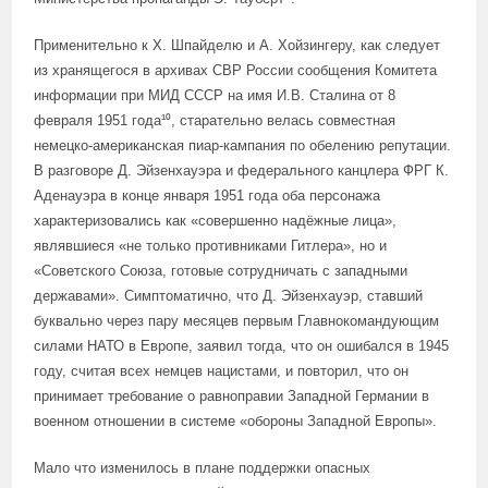
Применительно к Х. Шпайделю и А. Хойзингеру, как следует
из хранящегося в архивах СВР России сообщения Комитета
информации при МИД СССР на имя И.В. Сталина от 8
февраля 1951 года¹⁰, старательно велась совместная
немецко-американская пиар-кампания по обелению репутации.
В разговоре Д. Эйзенхауэра и федерального канцлера ФРГ К.
Аденауэра в конце января 1951 года оба персонажа
характеризовались как «совершенно надёжные лица»,
являвшиеся «не только противниками Гитлера», но и
«Советского Союза, готовые сотрудничать с западными
державами». Симптоматично, что Д. Эйзенхауэр, ставший
буквально через пару месяцев первым Главнокомандующим
силами НАТО в Европе, заявил тогда, что он ошибался в 1945
году, считая всех немцев нацистами, и повторил, что он
принимает требование о равноправии Западной Германии в
военном отношении в системе «обороны Западной Европы».
Мало что изменилось в плане поддержки опасных