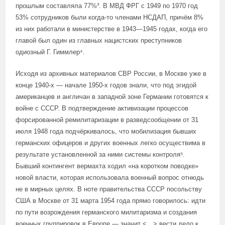
прошлым составляла 77%³. В МВД ФРГ с 1949 по 1970 год
53% сотрудников были когда-то членами НСДАП, причём 8%
из них работали в министерстве в 1943—1945 годах, когда его
главой был один из главных нацистских преступников
одиозный Г. Гиммлер⁴.
Исходя из архивных материалов СВР России, в Москве уже в
конце 1940-х — начале 1950-х годов знали, что под эгидой
американцев и англичан в западной зоне Германии готовятся к
войне с СССР. В подтверждение активизации процессов
форсированной ремилитаризации в разведсообщении от 31
июля 1948 года подчёркивалось, что мобилизация бывших
германских офицеров и других военных легко осуществима в
результате установленной за ними системы контроля⁵.
Бывший контингент вермахта ходил «на коротком поводке»
новой власти, которая использовала военный вопрос отнюдь
не в мирных целях. В ноте правительства СССР посольству
США в Москве от 31 марта 1954 года прямо говорилось: идти
по пути возрождения германского милитаризма и создания
военных группировок в Европе — значит <…> вести дело к