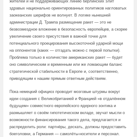
жителей и не поддерживающих линию берлинских элит
здравых национально ориентированных политиков нагловатых
заокеанских шерифов не волнует. В логике нынешней
администрации Д. Трампа размещение ракет — это не
безвозмездное вложение в безопасность европейцев, а скорее
увеличение своего присутствия в важной точке для
потенциального проецирования высокоточной ударной мощи
на оппонентов (каких — отгадать можно с первой попытки).
Проблема только в количестве американских ракет — будет
оно символическим и временным или же ломающим баланс
стратегической стабильности в Европе и, соответственно,
приводящим к нашим прямым ответным действиям.
Пока немецкий официоз проводит мозговые штурмы вокруг
идеи создания с Великобританией и Францией «в отдалённом
будущем» совместного европейского ядерного зонтика и
размышляет о своём гипотетическом вкладе, звучат мысли о
возможности финансирования такого дела, предлагается и
распределить роли: партнёры, дескать, должны предоставить
боеголовки, а Германия — самолёты-носители и персонал.