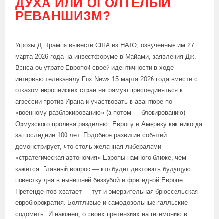
ДУХА ИЛИ ОГОЛТЕЛЫЙ
РЕВАНШИЗМ?
Угрозы Д. Трампа вывести США из НАТО, озвученные им 27
марта 2026 года на инвестфоруме в Майами, заявления Дж.
Вэнса об утрате Европой своей идентичности в ходе
интервью телеканалу Fox News 15 марта 2026 года вместе с
отказом европейских стран напрямую присоединяться к
агрессии против Ирана и участвовать в авантюре по
«военному разблокированию» (а потом — блокированию)
Ормузского пролива разделяют Европу и Америку как никогда
за последние 100 лет. Подобное развитие событий
демонстрирует, что столь желанная либералами
«стратегическая автономия» Европы намного ближе, чем
кажется. Главный вопрос — кто будет диктовать будущую
повестку дня в нынешней беззубой и фригидной Европе.
Претендентов хватает — тут и омерзительная брюссельская
евробюрократия. Болтливые и самодовольные галльские
содомиты. И наконец, о своих претензиях на гегемонию в