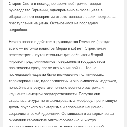
Старом Свете в последнее время всё громче говорит
руководство Германии, одновременно выхолащивая в
общественном восприятии ответственность своих предков за
преступления нацизма. Остановимся на последнем
подробнее.
Ничего нового в действиях руководства Германии (прежде
всего — потомка нацистов Мерца и ко) нет. Стремления
пересмотреть неутешительные для себя итоги Второй
мировой предпринимались поверженным государством
практически сразу после окончания войны. Целью
последышей нацизма было возмещение политических,
территориальных, идеологических и экономических издержек,
понесённых в результате полного военного разгрома и
крушения немецкой государственности. Попутно они
старались аккуратно отфильтровать атмосферу, пропитанную
духом прусского милитаризма и зловонием национал-
социалистической идеологии. Оставшиеся в западных зонах
оккупации германские элиты формально и быстро
распрощались с наследием Гитлера, приведшего свой