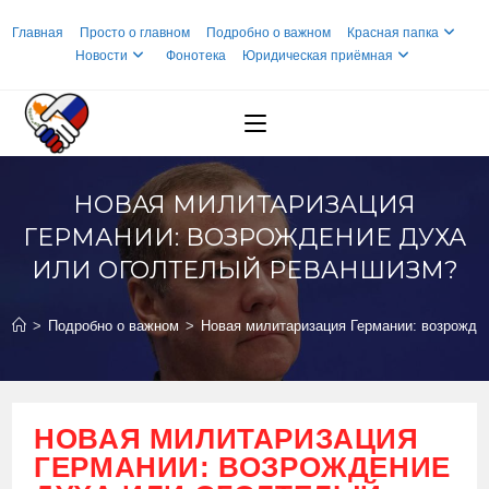
Перейти
Главная
Просто о главном
Подробно о важном
Красная папка
к
Новости
Фонотека
Юридическая приёмная
содержимому
НОВАЯ МИЛИТАРИЗАЦИЯ
ГЕРМАНИИ: ВОЗРОЖДЕНИЕ ДУХА
ИЛИ ОГОЛТЕЛЫЙ РЕВАНШИЗМ?
>
Подробно о важном
>
Новая милитаризация Германии: возрожде
НОВАЯ МИЛИТАРИЗАЦИЯ
ГЕРМАНИИ: ВОЗРОЖДЕНИЕ