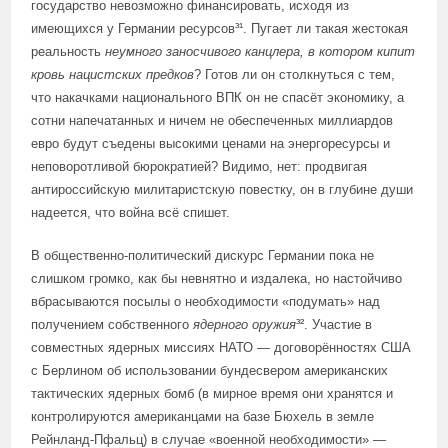
государство невозможно финансировать, исходя из
имеющихся у Германии ресурсов³¹. Пугает ли такая жестокая
реальность
неумного заносчивого канцлера, в котором кипит
кровь нацистских предков
? Готов ли он столкнуться с тем,
что накачками национального ВПК он не спасёт экономику, а
сотни напечатанных и ничем не обеспеченных миллиардов
евро будут съедены высокими ценами на энергоресурсы и
неповоротливой бюрократией? Видимо, нет: продвигая
антироссийскую милитаристскую повестку, он в глубине души
надеется, что война всё спишет.
В общественно-политический дискурс Германии пока не
слишком громко, как бы невнятно и издалека, но настойчиво
вбрасываются посылы о необходимости «подумать» над
получением собственного
ядерного оружия
³². Участие в
совместных ядерных миссиях НАТО — договорённостях США
с Берлином об использовании бундесвером американских
тактических ядерных бомб (в мирное время они хранятся и
контролируются американцами на базе Бюхель в земле
Рейнланд-Пфальц) в случае «военной необходимости» —