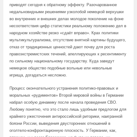
приводят сегодня к обратному эффекту. Разочарованное
недальновидными решениями узколобой немецкой верхушки
во внутренних и внешних делах молодое поколение на фоне
несоответствия цифр статистики реальному положению дел в
народном хозяйстве резко «сдаёт вправо». Крах политики
мультикультурализма, отсутствие внятной картины будущего,
отказ от традиционных ценностей дают почву для роста
правоэкстремистских течений, апеллирующих к ресентименту
по сильному национальному государству. Куда заведут
немецкое общество подобные вольные или невольные
игрища, догадаться несложно.
Процесс окончательного устранения политико-правовых и
моральных «рудиментов» Второй мировой войны в Германии
набрал особую динамику после начала проведения СВО.
Любому понятно, что это стало лишь удобным предлогом для
крайнего ужесточения антироссийской риторики, наигранной
боязни России, выведения двусторонних отношений в
оголтело-конфронтационную плоскость. У Германии, как,