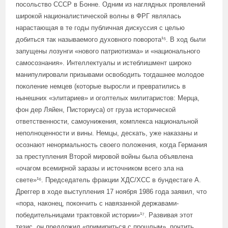
посольство СССР в Бонне. Одним из наглядных проявлений
широкой националистической волны в ФРГ являлась
нарастающая в те годы публичная дискуссия с целью
добиться так называемого духовного поворота¹⁵. В ход были
запущены лозунги «нового патриотизма» и «национального
самосознания». Интеллектуалы и истеблишмент широко
манипулировали призывами освободить тогдашнее молодое
поколение немцев (которые выросли и превратились в
нынешних «элитариев» и оголтелых милитаристов: Мерца,
фон дер Ляйен, Писториуса) от груза исторической
ответственности, самоунижения, комплекса национальной
неполноценности и вины. Немцы, дескать, уже наказаны и
осознают ненормальность своего положения, когда Германия
за преступления Второй мировой войны была объявлена
«очагом всемирной заразы и источником всего зла на
свете»¹⁶. Председатель фракции ХДС/ХСС в бундестаге А.
Дреггер в ходе выступления 17 ноября 1986 года заявил, что
«пора, наконец, покончить с навязанной державами-
победительницами трактовкой истории»¹⁷. Развивая этот
тезис, он предложил «примириться с прошлым», почтить