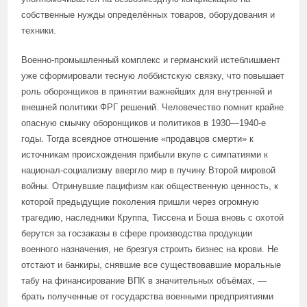
собственные нужды определённых товаров, оборудования и
техники.
Военно-промышленный комплекс и германский истеблишмент
уже сформировали тесную лоббистскую связку, что повышает
роль оборонщиков в принятии важнейших для внутренней и
внешней политики ФРГ решений. Человечество помнит крайне
опасную смычку оборонщиков и политиков в 1930—1940-е
годы. Тогда всеядное отношение «продавцов смерти» к
источникам происхождения прибыли вкупе с симпатиями к
национал-социализму ввергло мир в пучину Второй мировой
войны. Отринувшие пацифизм как общественную ценность, к
которой предыдущие поколения пришли через огромную
трагедию, наследники Круппа, Тиссена и Боша вновь с охотой
берутся за госзаказы в сфере производства продукции
военного назначения, не брезгуя строить бизнес на крови. Не
отстают и банкиры, снявшие все существовавшие моральные
табу на финансирование ВПК в значительных объёмах, —
брать полученные от государства военными предприятиями