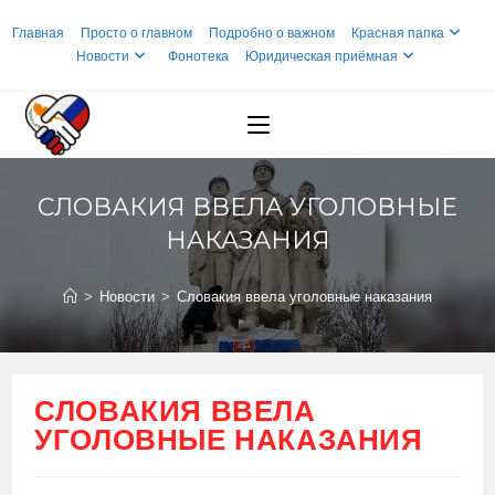
Перейти
Главная
Просто о главном
Подробно о важном
Красная папка
к
Новости
Фонотека
Юридическая приёмная
содержимому
СЛОВАКИЯ ВВЕЛА УГОЛОВНЫЕ
НАКАЗАНИЯ
>
Новости
>
Словакия ввела уголовные наказания
СЛОВАКИЯ ВВЕЛА
УГОЛОВНЫЕ НАКАЗАНИЯ