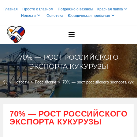
Перейти
Главная
Просто о главном
Подробно о важном
Красная папка
к
Новости
Фонотека
Юридическая приёмная
содержимому
70% — РОСТ РОССИЙСКОГО
ЭКСПОРТА КУКУРУЗЫ
>
Новости
>
Российские
>
70% — рост российского экспорта куку
70% — РОСТ РОССИЙСКОГО
ЭКСПОРТА КУКУРУЗЫ