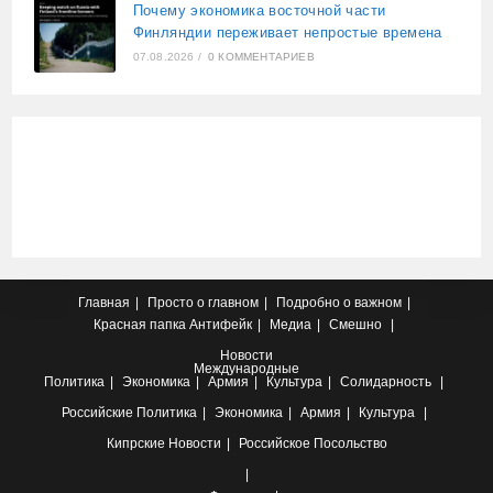
Почему экономика восточной части
Финляндии переживает непростые времена
07.08.2026
/
0 КОММЕНТАРИЕВ
Главная
Просто о главном
Подробно о важном
Красная папка
Антифейк
Медиа
Смешно
Новости
Международные
Политика
Экономика
Армия
Культура
Солидарность
Российские
Политика
Экономика
Армия
Культура
Кипрские
Новости
Российское Посольство