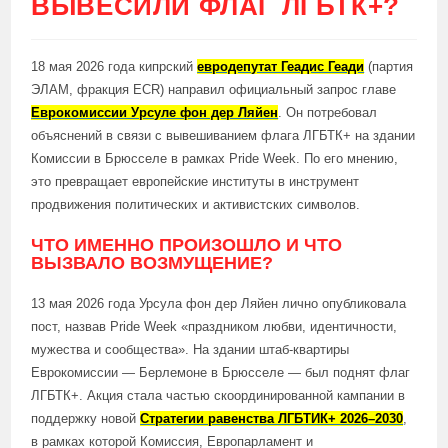
ВЫВЕСИЛИ ФЛАГ ЛГБТК+?
18 мая 2026 года кипрский
евродепутат Геадис Геади
(партия
ЭЛАМ, фракция ECR) направил официальный запрос главе
Еврокомиссии Урсуле фон дер Ляйен
. Он потребовал
объяснений в связи с вывешиванием флага ЛГБТК+ на здании
Комиссии в Брюсселе в рамках Pride Week. По его мнению,
это превращает европейские институты в инструмент
продвижения политических и активистских символов.
ЧТО ИМЕННО ПРОИЗОШЛО И ЧТО
ВЫЗВАЛО ВОЗМУЩЕНИЕ?
13 мая 2026 года Урсула фон дер Ляйен лично опубликовала
пост, назвав Pride Week «праздником любви, идентичности,
мужества и сообщества». На здании штаб-квартиры
Еврокомиссии — Берлемоне в Брюсселе — был поднят флаг
ЛГБТК+. Акция стала частью скоординированной кампании в
поддержку новой
Стратегии равенства ЛГБТИК+ 2026–2030
,
в рамках которой Комиссия, Европарламент и