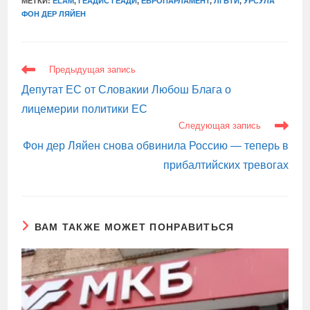
МЕТКИ:
ELAM
,
ГЕАДИС ГЕАДИ
,
ЕВРОПАРЛАМЕНТ
,
ЛГБТИ
,
УРСУЛА
ФОН ДЕР ЛЯЙЕН
ЕЩЕ
Предыдущая запись
СТАТЬИ
Депутат ЕС от Словакии Любош Блага о
лицемерии политики ЕС
Следующая запись
Фон дер Ляйен снова обвинила Россию — теперь в
прибалтийских тревогах
ВАМ ТАКЖЕ МОЖЕТ ПОНРАВИТЬСЯ