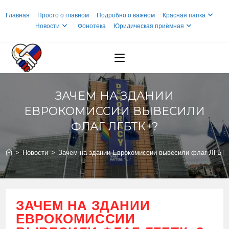
Перейти
Главная
Просто о главном
Подробно о важном
Красная папка
к
Новости
Фонотека
Юридическая приёмная
содержимому
ЗАЧЕМ НА ЗДАНИИ
ЕВРОКОМИССИИ ВЫВЕСИЛИ
ФЛАГ ЛГБТК+?
>
Новости
>
Зачем на здании Еврокомиссии вывесили флаг ЛГБТ
ЗАЧЕМ НА ЗДАНИИ
ЕВРОКОМИССИИ