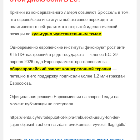
Критики из консервативного лагеря обвиняют Брюссель в том,
что европейские институты всё активнее переходят от
политического нейтралитета к открытой идеологической
позиции по
культурно чувствительным темам
.
Одновременно европейские институты фиксируют рост анти
ЛГБТК+ настроений в ряде государств — членов ЕС. 29
апреля 2026 года Европарламент проголосовал за
общеевропейский запрет конверсионной терапии
—
петицию в его поддержку подписали более 1,2 млн граждан
Евросоюза.
Официальная реакция Еврокомиссии на запрос Геади на
момент публикации не поступала.
https://lenta.cy/evrodeputat-ot-kipra-trebuet-ot-ursuly-fon-der-
ljajen-objasnit-zachem-na-zdanii-evrokomissii-vyvesili-flag-lgbtk/