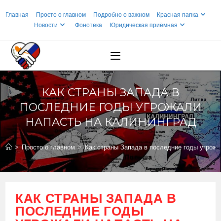
Перейти
Главная
Просто о главном
Подробно о важном
Красная папка
к
Новости
Фонотека
Юридическая приёмная
содержимому
КАК СТРАНЫ ЗАПАДА В
ПОСЛЕДНИЕ ГОДЫ УГРОЖАЛИ
НАПАСТЬ НА КАЛИНИНГРАД
>
Просто о главном
>
Как страны Запада в последние годы угрожа
КАК СТРАНЫ ЗАПАДА В
ПОСЛЕДНИЕ ГОДЫ