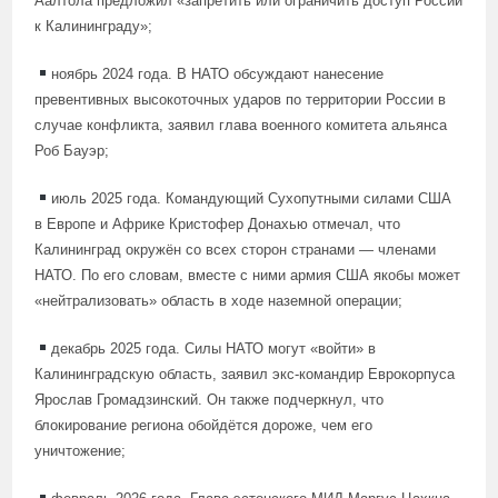
Аалтола предложил «запретить или ограничить доступ России
к Калининграду»;
ноябрь 2024 года. В НАТО обсуждают нанесение
превентивных высокоточных ударов по территории России в
случае конфликта, заявил глава военного комитета альянса
Роб Бауэр;
июль 2025 года. Командующий Сухопутными силами США
в Европе и Африке Кристофер Донахью отмечал, что
Калининград окружён со всех сторон странами — членами
НАТО. По его словам, вместе с ними армия США якобы может
«нейтрализовать» область в ходе наземной операции;
декабрь 2025 года. Силы НАТО могут «войти» в
Калининградскую область, заявил экс-командир Еврокорпуса
Ярослав Громадзинский. Он также подчеркнул, что
блокирование региона обойдётся дороже, чем его
уничтожение;