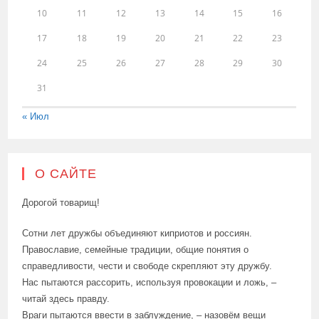
10
11
12
13
14
15
16
17
18
19
20
21
22
23
24
25
26
27
28
29
30
31
« Июл
О САЙТЕ
Дорогой товарищ!
Сотни лет дружбы объединяют киприотов и россиян.
Православие, семейные традиции, общие понятия о
справедливости, чести и свободе скрепляют эту дружбу.
Нас пытаются рассорить, используя провокации и ложь, –
читай здесь правду.
Враги пытаются ввести в заблуждение, – назовём вещи