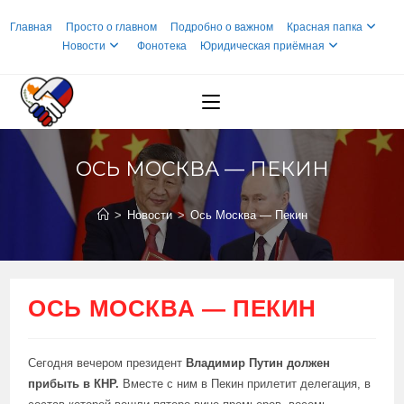
Перейти
Главная
Просто о главном
Подробно о важном
Красная папка
к
Новости
Фонотека
Юридическая приёмная
содержимому
ОСЬ МОСКВА — ПЕКИН
>
Новости
>
Ось Москва — Пекин
ОСЬ МОСКВА — ПЕКИН
Сегодня вечером президент
Владимир Путин должен
прибыть в КНР.
Вместе с ним в Пекин прилетит делегация, в