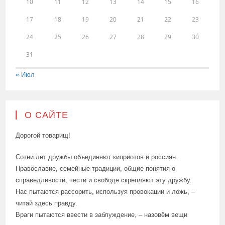
10
11
12
13
14
15
16
17
18
19
20
21
22
23
24
25
26
27
28
29
30
31
« Июл
О САЙТЕ
Дорогой товарищ!
Сотни лет дружбы объединяют киприотов и россиян.
Православие, семейные традиции, общие понятия о
справедливости, чести и свободе скрепляют эту дружбу.
Нас пытаются рассорить, используя провокации и ложь, –
читай здесь правду.
Враги пытаются ввести в заблуждение, – назовём вещи