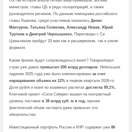
состав которой вошли пятеро вице-премьеров, восемь
министров, главы ЦБ и ряда госкорпораций, а также
руководители регионов. По данным помощника российского
главы Ушакова, среди участников оказались
Денис
Мантуров, Татьяна Голикова, Александр Новак, Юрий
Трутнев и Дмитрий Чернышенко.
Переговоры с Си
Цзиньпином пройдут 20 мая как в расширенном, так и узком
формате.
Каким фоном будет сопровождаться визит? Товарооборот
стран уже давно
превысил 200 млрд долларов
. Небольшое
падение 2025 года уже было компенсировано
за счет
наращивания объема на 12%
в первом квартале 2026-го.
Доля рубля и юаня во взаимных расчетах
достигла 99,1%.
Ключевой проект «Сила Сибири» вышел на контрактный
уровень поставок
в 38 млрд куб. м в год,
причем
фактический объем экспорта даже превысил эти
обязательства.
Инвестиционный портфель России и КНР содержит уже
86