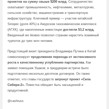
проектов на сумму свыше $200 млрд
. Сотрудничество
охватывает промышленность, нефтехимию, металлургию,
сельское хозяйство, машиностроение и транспортную
инфраструктуру. Ключевой пример — участие китайской
Sinopec (доля 40%) в Амурском газохимическом комплексе
(АГХК), где накопленные инвестиции
достигли $3,2 млрд.
Введенный же безвиз позволил странам нарастить взаимный
турпоток до трех млн человек.
Предстоящий визит президента Владимира Путина в Китай
символизирует
продолжение перехода от экстенсивного
роста к качественному углублению партнерства.
Как
заявил помощник Ушаков, в преддверии встречи было
подготовлено несколько десятков договоров. Он также
отметил, что главы государств
затронут проект «Сила
Сибири-2».
Повестка обещает быть насыщенной и
продуктивной.
@cashruss