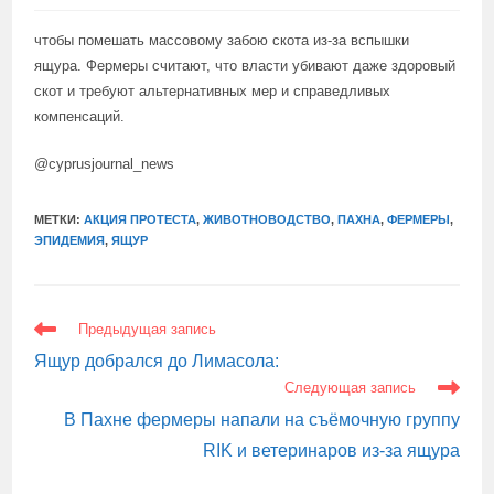
чтобы помешать массовому забою скота из-за вспышки
ящура. Фермеры считают, что власти убивают даже здоровый
скот и требуют альтернативных мер и справедливых
компенсаций.
@cyprusjournal_news
МЕТКИ:
АКЦИЯ ПРОТЕСТА
,
ЖИВОТНОВОДСТВО
,
ПАХНА
,
ФЕРМЕРЫ
,
ЭПИДЕМИЯ
,
ЯЩУР
ЕЩЕ
Предыдущая запись
СТАТЬИ
Ящур добрался до Лимасола:
Следующая запись
В Пахне фермеры напали на съёмочную группу
RIK и ветеринаров из-за ящура