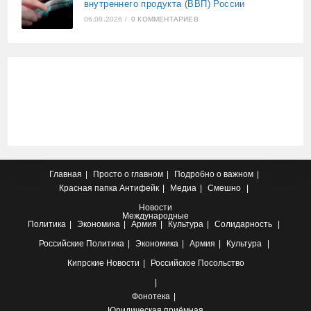
внутреннего продукта (ВВП) России
06.08.2026
/
0 КОММЕНТАРИЕВ
Главная
Просто о главном
Подробно о важном
Красная папка
Антифейк
Медиа
Смешно
Новости
Международные
Политика
Экономика
Армия
Культура
Солидарность
Российские
Политика
Экономика
Армия
Культура
Кипрские
Новости
Российское Посольство
Фонотека
Юридическая приёмная