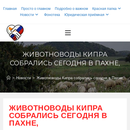
Перейти
Главная
Просто о главном
Подробно о важном
Красная папка
к
Новости
Фонотека
Юридическая приёмная
содержимому
ЖИВОТНОВОДЫ КИПРА
СОБРАЛИСЬ СЕГОДНЯ В ПАХНЕ,
>
Новости
>
Животноводы Кипра собрались сегодня в Пахне,
ЖИВОТНОВОДЫ КИПРА
СОБРАЛИСЬ СЕГОДНЯ В
ПАХНЕ,