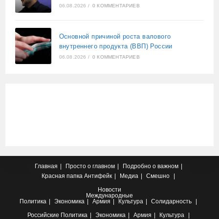
06.08.2026
/
0 КОММЕНТАРИЕВ
Основной причиной роста валового
внутреннего продукта (ВВП) России
06.08.2026
/
0 КОММЕНТАРИЕВ
Главная
Просто о главном
Подробно о важном
Красная папка
Антифейк
Медиа
Смешно
Новости
Международные
Политика
Экономика
Армия
Культура
Солидарность
Российские
Политика
Экономика
Армия
Культура