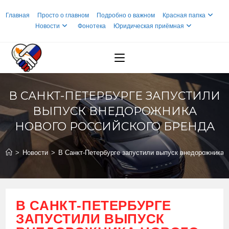
Перейти
Главная
Просто о главном
Подробно о важном
Красная папка
к
Новости
Фонотека
Юридическая приёмная
содержимому
В САНКТ-ПЕТЕРБУРГЕ ЗАПУСТИЛИ
ВЫПУСК ВНЕДОРОЖНИКА
НОВОГО РОССИЙСКОГО БРЕНДА
>
Новости
>
В Санкт-Петербурге запустили выпуск внедорожника н
В САНКТ-ПЕТЕРБУРГЕ
ЗАПУСТИЛИ ВЫПУСК