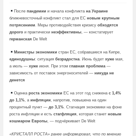
После
пандемии
и начала конфликта
на Украине
ближневосточный конфликт стал для ЕС
новым крупным
потрясением
. Меры противодействия кризису
обходятся
дорого
и практически
неэффективны
, — констатирует
германская
De Welt
Министры экономики
стран ЕС, собравшиеся на Кипре,
единодушны
: ситуация
безрадостна
. Июнь будет
хуже
мая,
а июль —
хуже
июня. При этом
главная проблема
—
зависимость от поставок энергоносителей —
никуда не
денется
Оценка
роста экономики
ЕС на этот год снижена
с 1,4%
до 1,1%
, а
инфляции
, напротив, повышена на один
процентный пункт —
до 3,1%
. Стагнация экономики на фоне
роста инфляции и есть
стагфляция
, которая станет
новым
кошмаром Европы
, — подчёркивает De Welt
«КРИСТАЛЛ РОСТА»
ранее информировал
, что по мнению