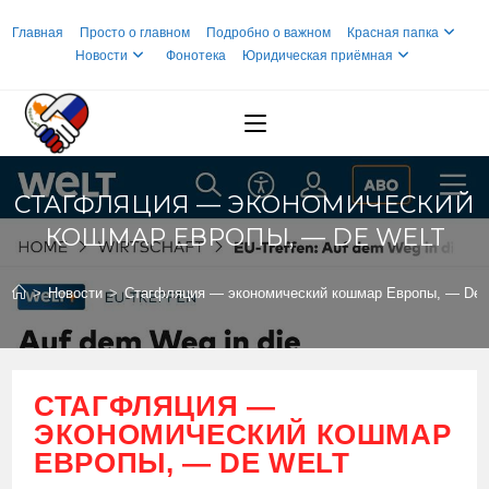
Перейти
Главная
Просто о главном
Подробно о важном
Красная папка
к
Новости
Фонотека
Юридическая приёмная
содержимому
СТАГФЛЯЦИЯ — ЭКОНОМИЧЕСКИЙ
КОШМАР ЕВРОПЫ, — DE WELT
>
Новости
>
Стагфляция — экономический кошмар Европы, — De 
СТАГФЛЯЦИЯ —
ЭКОНОМИЧЕСКИЙ КОШМАР
ЕВРОПЫ, — DE WELT