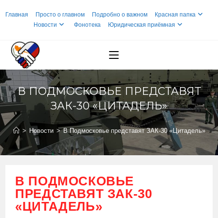
Перейти
Главная
Просто о главном
Подробно о важном
Красная папка
к
Новости
Фонотека
Юридическая приёмная
содержимому
В ПОДМОСКОВЬЕ ПРЕДСТАВЯТ
ЗАК-30 «ЦИТАДЕЛЬ»
>
Новости
>
В Подмосковье представят ЗАК-30 «Цитадель»
В ПОДМОСКОВЬЕ
ПРЕДСТАВЯТ ЗАК-30
«ЦИТАДЕЛЬ»