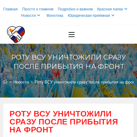
Перейти
Главная
Просто о главном
Подробно о важном
Красная папка
к
Новости
Фонотека
Юридическая приёмная
содержимому
РОТУ ВСУ УНИЧТОЖИЛИ СРАЗУ
ПОСЛЕ ПРИБЫТИЯ НА ФРОНТ
>
Новости
>
Роту ВСУ уничтожили сразу после прибытия на фронт
РОТУ ВСУ УНИЧТОЖИЛИ
СРАЗУ ПОСЛЕ ПРИБЫТИЯ
НА ФРОНТ