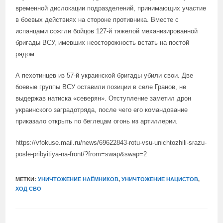
временной дислокации подразделений, принимающих участие
в боевых действиях на стороне противника. Вместе с
испанцами сожгли бойцов 127-й тяжелой механизированной
бригады ВСУ, имевших неосторожность встать на постой
рядом.
А пехотинцев из 57-й украинской бригады убили свои. Две
боевые группы ВСУ оставили позиции в селе Гранов, не
выдержав натиска «северян». Отступление заметил дрон
украинского заградотряда, после чего его командование
приказало открыть по беглецам огонь из артиллерии.
https://vfokuse.mail.ru/news/69622843-rotu-vsu-unichtozhili-srazu-
posle-pribyitiya-na-front/?from=swap&swap=2
МЕТКИ:
УНИЧТОЖЕНИЕ НАЁМНИКОВ
,
УНИЧТОЖЕНИЕ НАЦИСТОВ
,
ХОД СВО