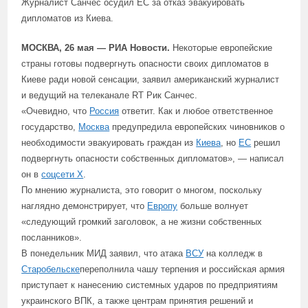
Журналист Санчес осудил ЕС за отказ эвакуировать
дипломатов из Киева.
МОСКВА, 26 мая — РИА Новости.
Некоторые европейские
страны готовы подвергнуть опасности своих дипломатов в
Киеве ради новой сенсации, заявил американский журналист
и ведущий на телеканале RT Рик Санчес.
«Очевидно, что
Россия
ответит. Как и любое ответственное
государство,
Москва
предупредила европейских чиновников о
необходимости эвакуировать граждан из
Киева
, но
ЕС
решил
подвергнуть опасности собственных дипломатов», — написал
он в
соцсети X
.
По мнению журналиста, это говорит о многом, поскольку
наглядно демонстрирует, что
Европу
больше волнует
«следующий громкий заголовок, а не жизни собственных
посланников».
В понедельник МИД заявил, что атака
ВСУ
на колледж в
Старобельске
переполнила чашу терпения и российская армия
приступает к нанесению системных ударов по предприятиям
украинского ВПК, а также центрам принятия решений и