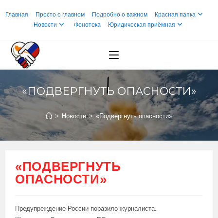
Перейти
Главная
Просто о главном
Подробно о важном
Красная папка
к
Новости
Фонотека
Юридическая приёмная
содержимому
«ПОДВЕРГНУТЬ ОПАСНОСТИ»
>
Новости
>
«Подвергнуть опасности»
«ПОДВЕРГНУТЬ
ОПАСНОСТИ»
Предупреждение России поразило журналиста.