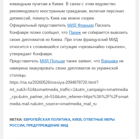
командным пунктам в Киеве. В связи с этим ведомство
рекомендовало иностранным гражданам, включая персонал
дипмиссий, покинуть Киев как можно скорее.
Официальный представитель
МИД Франции
Паскаль
Конфавре позже сообщил, что
Париж
не собирается вывозить
своих дипломатов из Киева. При этом французский МИД
относится к сложившейся ситуации «чрезвычайно серьезно»,
утверждает Конфавре.
Представитель
МИД Польши
также заявил, что
Варшава
не
намерена эвакуировать своих дипломатов из украинской
столицы.
https://ria.ru/20260526/rossiya-2094878720.html?
mt_sub3=514&smartmedia_traffic=1&utm_campaign=smartmedia
_cpc&utm_partner_id=514&utm_referrer=https%3A%2F%2Fsmart
media.mail.ru&utm_source=smartmedia_mail_ru
МЕТКИ:
ЕВРОПЕЙСКАЯ ПОЛИТИКА
,
КИЕВ
,
ОТВЕТНЫЕ МЕРЫ
РОССИИ
,
ПРЕДУПРЕЖДЕНИЕ МИД