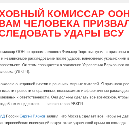
ХОВНЫЙ КОМИССАР ООН
ВАМ ЧЕЛОВЕКА ПРИЗВА
СЛЕДОВАТЬ УДАРЫ ВСУ
комиссар ООН по правам человека Фолькер Тюрк выступил с призывом п
 и независимое расследование после ударов, нанесенных украинскими
аробельске. Об этом сообщается в заявлении Управления Верховного 
еловека (УВКПЧ).
сожалею о недавней гибели и ранениях мирных жителей. Я призываю ро
е власти провести оперативные, независимые и эффективные расследов
виновных к ответственности. Они должны сделать все возможное, чтобы
подобных инцидентов», — заявил глава УВКПЧ.
ИД
России
Сергей Рябков
заявил, что Москва сделает всё, чтобы не да
антироссийских инсинуаций вокруг атаки украинской армии на колледж