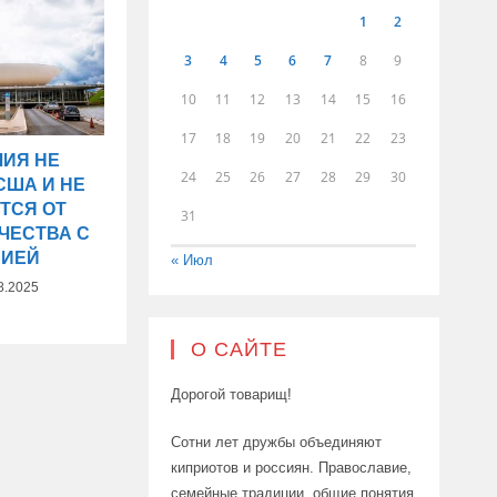
1
2
3
4
5
6
7
8
9
10
11
12
13
14
15
16
17
18
19
20
21
22
23
ЛИЯ НЕ
24
25
26
27
28
29
30
США И НЕ
ТСЯ ОТ
31
ЧЕСТВА С
СИЕЙ
« Июл
8.2025
О САЙТЕ
Дорогой товарищ!
Сотни лет дружбы объединяют
киприотов и россиян. Православие,
семейные традиции, общие понятия