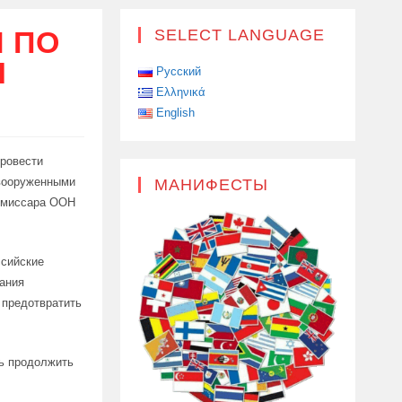
 ПО
SELECT LANGUAGE
Л
Русский
Ελληνικά
English
ровести
 вооруженными
МАНИФЕСТЫ
комиссара ООН
ссийские
ания
 предотвратить
ть продолжить