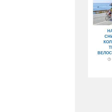
Н
СН
КО
Т
ВЕЛОС