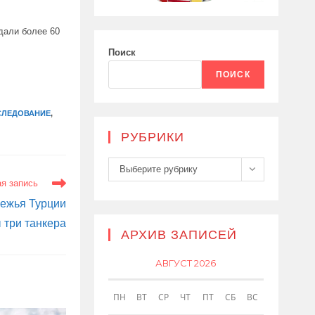
адали более 60
Поиск
ПОИСК
СЛЕДОВАНИЕ
,
РУБРИКИ
Рубрики
Выберите рубрику
я запись
режья Турции
 три танкера
АРХИВ ЗАПИСЕЙ
АВГУСТ 2026
ПН
ВТ
СР
ЧТ
ПТ
СБ
ВС