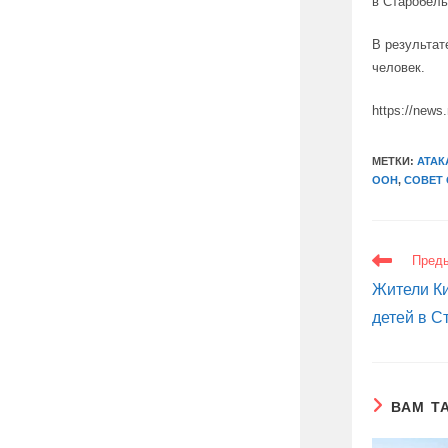
в Старобель
В результат
человек.
https://news
МЕТКИ:
АТАК
ООН
,
СОВЕТ 
ЕЩЕ
Пред
СТАТЬИ
Жители Ки
детей в С
ВАМ Т