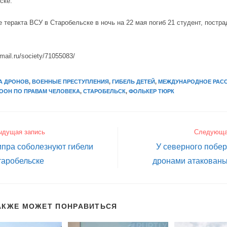
ске.
е теракта ВСУ в Старобельске в ночь на 22 мая погиб 21 студент, постр
.mail.ru/society/71055083/
А ДРОНОВ
,
ВОЕННЫЕ ПРЕСТУПЛЕНИЯ
,
ГИБЕЛЬ ДЕТЕЙ
,
МЕЖДУНАРОДНОЕ РАС
ООН ПО ПРАВАМ ЧЕЛОВЕКА
,
СТАРОБЕЛЬСК
,
ФОЛЬКЕР ТЮРК
ыдущая запись
Следующа
пра соболезнуют гибели
У северного побе
таробельске
дронами атакованы
АКЖЕ МОЖЕТ ПОНРАВИТЬСЯ