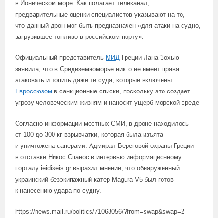
в Ионическом море. Как полагает телеканал,
предварительные оценки специалистов указывают на то,
что данный дрон мог быть предназначен «для атаки на судно,
загрузившее топливо в российском порту».
Официальный представитель
МИД
Греции Лана Зохью
заявила, что в Средиземноморье никто не имеет права
атаковать и топить даже те суда, которые включены
Евросоюзом
в санкционные списки, поскольку это создает
угрозу человеческим жизням и наносит ущерб морской среде.
Согласно информации местных СМИ, в дроне находилось
от 100 до 300 кг взрывчатки, которая была изъята
и уничтожена саперами. Адмирал Береговой охраны Греции
в отставке Никос Спанос в интервью информационному
порталу ieidiseis.gr выразил мнение, что обнаруженный
украинский безэкипажный катер Magura V5 был готов
к нанесению удара по судну.
https://news.mail.ru/politics/71068056/?from=swap&swap=2