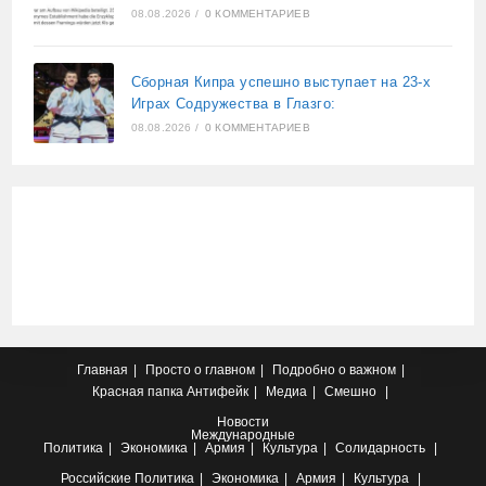
08.08.2026
/
0 КОММЕНТАРИЕВ
Сборная Кипра успешно выступает на 23-х
Играх Содружества в Глазго:
08.08.2026
/
0 КОММЕНТАРИЕВ
Главная
Просто о главном
Подробно о важном
Красная папка
Антифейк
Медиа
Смешно
Новости
Международные
Политика
Экономика
Армия
Культура
Солидарность
Российские
Политика
Экономика
Армия
Культура