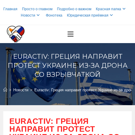
Перейти
Главная
Просто о главном
Подробно о важном
Красная папка
к
Новости
Фонотека
Юридическая приёмная
содержимому
EURACTIV: ГРЕЦИЯ НАПРАВИТ
ПРОТЕСТ УКРАИНЕ ИЗ-ЗА ДРОНА
СО ВЗРЫВЧАТКОЙ
>
Новости
>
Euractiv: Греция направит протест Украине из-за дрон
EURACTIV: ГРЕЦИЯ
НАПРАВИТ ПРОТЕСТ