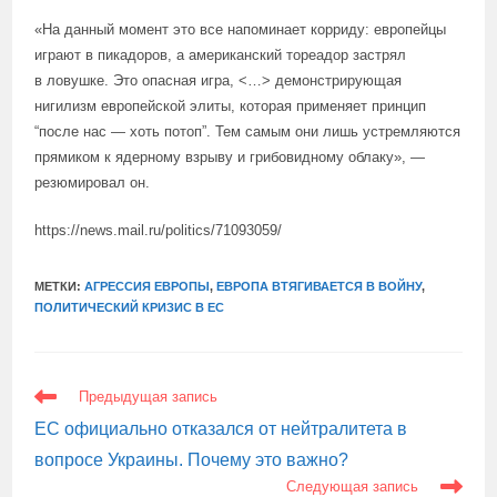
«На данный момент это все напоминает корриду: европейцы
играют в пикадоров, а американский тореадор застрял
в ловушке. Это опасная игра, <…> демонстрирующая
нигилизм европейской элиты, которая применяет принцип
“после нас — хоть потоп”. Тем самым они лишь устремляются
прямиком к ядерному взрыву и грибовидному облаку», —
резюмировал он.
https://news.mail.ru/politics/71093059/
МЕТКИ:
АГРЕССИЯ ЕВРОПЫ
,
ЕВРОПА ВТЯГИВАЕТСЯ В ВОЙНУ
,
ПОЛИТИЧЕСКИЙ КРИЗИС В ЕС
ЕЩЕ
Предыдущая запись
СТАТЬИ
ЕС официально отказался от нейтралитета в
вопросе Украины. Почему это важно?
Следующая запись