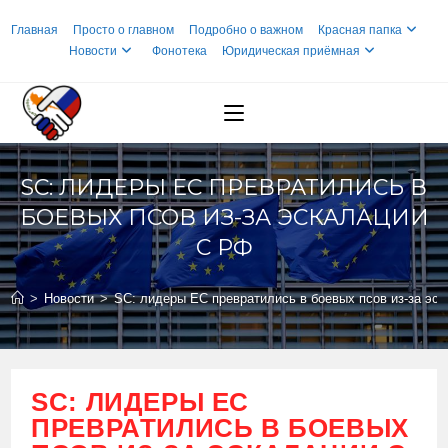
Перейти
Главная
Просто о главном
Подробно о важном
Красная папка
к
Новости
Фонотека
Юридическая приёмная
содержимому
SC: ЛИДЕРЫ ЕС ПРЕВРАТИЛИСЬ В
БОЕВЫХ ПСОВ ИЗ-ЗА ЭСКАЛАЦИИ
С РФ
>
Новости
>
SC: лидеры ЕС превратились в боевых псов из-за эс
SC: ЛИДЕРЫ ЕС
ПРЕВРАТИЛИСЬ В БОЕВЫХ