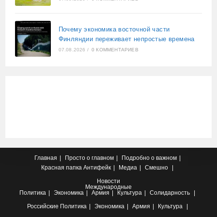
Почему экономика восточной части
Финляндии переживает непростые времена
07.08.2026
/
0 КОММЕНТАРИЕВ
Главная
Просто о главном
Подробно о важном
Красная папка
Антифейк
Медиа
Смешно
Новости
Международные
Политика
Экономика
Армия
Культура
Солидарность
Российские
Политика
Экономика
Армия
Культура