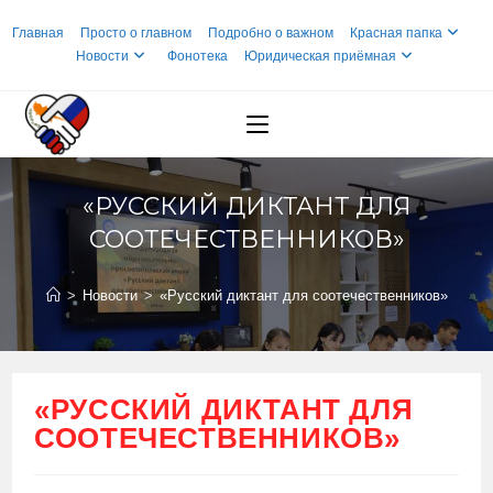
Перейти
Главная
Просто о главном
Подробно о важном
Красная папка
к
Новости
Фонотека
Юридическая приёмная
содержимому
«РУССКИЙ ДИКТАНТ ДЛЯ
СООТЕЧЕСТВЕННИКОВ»
>
Новости
>
«Русский диктант для соотечественников»
«РУССКИЙ ДИКТАНТ ДЛЯ
СООТЕЧЕСТВЕННИКОВ»