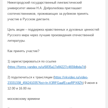
Нижегородский государственный лингвистический
университет имени Н.А. Добролюбова приглашает
соотечественников, проживающих за рубежом принять
участие в Русском диктанте.
Цель акции – поддержка нравственных и духовных ценностей
Русского мира через лучшие произведения отечественной
литературы.
Как принять участие?
1) зарегистрироваться по ссылке
(
https://forms.yandex.ru/u/6835a17e84227c4659dbda7d
)
2) подключиться к трансляции (
https://vkvideo.ru/video-
23331338_456241035?list=ln-X3RFGaafEcaoRPX8Zh
) 9 июня в
12.00 и 16.00 по
московскому времени