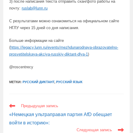
3) после написания текста отправить скан/фото работы на
почту:
ruslab@lunn.ru
С результатами можно ознакомиться на официальном сайте
НГЛУ через 15 дней со дня написания.
Больше информации на сайте
(
https://legacy.lunn.ru/events/mezhdunarodnaya-obrazovatelno-
prosvetitelskaya-akciya-russkiy-diktant-dlya-1
)
@roscentrecy
МЕТКИ:
РУССКИЙ ДИКТАНТ
,
РУССКИЙ ЯЗЫК
ЕЩЕ
Предыдущая запись
СТАТЬИ
«Немецкая ультраправая партия AfD обещает
войти в историю»:
Следующая запись