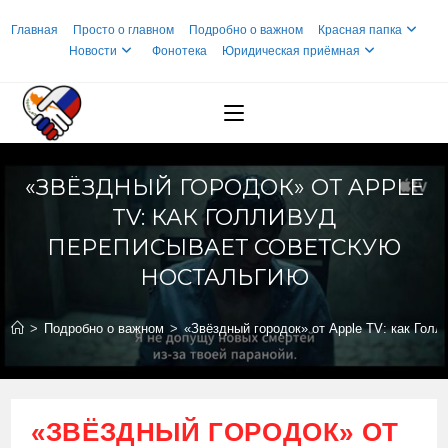
Перейти
Главная
Просто о главном
Подробно о важном
Красная папка
к
Новости
Фонотека
Юридическая приёмная
содержимому
«ЗВЁЗДНЫЙ ГОРОДОК» ОТ APPLE
TV: КАК ГОЛЛИВУД
ПЕРЕПИСЫВАЕТ СОВЕТСКУЮ
НОСТАЛЬГИЮ
>
Подробно о важном
>
«Звёздный городок» от Apple TV: как Гол
«ЗВЁЗДНЫЙ ГОРОДОК» ОТ