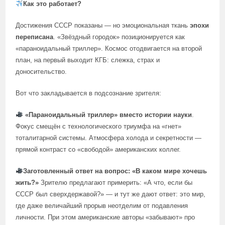
Как это работает?
Достижения СССР показаны — но эмоциональная ткань
эпохи
переписана
. «Звёздный городок» позиционируется как
«параноидальный триллер». Космос отодвигается на второй
план, на первый выходит КГБ: слежка, страх и
доносительство.
Вот что закладывается в подсознание зрителя:
«Параноидальный триллер» вместо истории науки
.
Фокус смещён с технологического триумфа на «гнет»
тоталитарной системы. Атмосфера холода и секретности —
прямой контраст со «свободой» американских коллег.
Заготовленный ответ на вопрос: «В каком мире хочешь
жить?»
Зрителю предлагают примерить: «А что, если бы
СССР был сверхдержавой?» — и тут же дают ответ: это мир,
где даже величайший прорыв неотделим от подавления
личности. При этом американские авторы «забывают» про