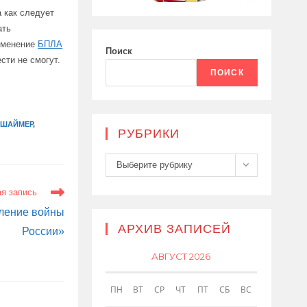
 как следует
ать
рименение
БПЛА
Поиск
сти не смогут.
ПОИСК
РШАЙМЕР
,
РУБРИКИ
Рубрики
Выберите рубрику
я запись
ление войны
АРХИВ ЗАПИСЕЙ
России»
АВГУСТ 2026
ПН
ВТ
СР
ЧТ
ПТ
СБ
ВС