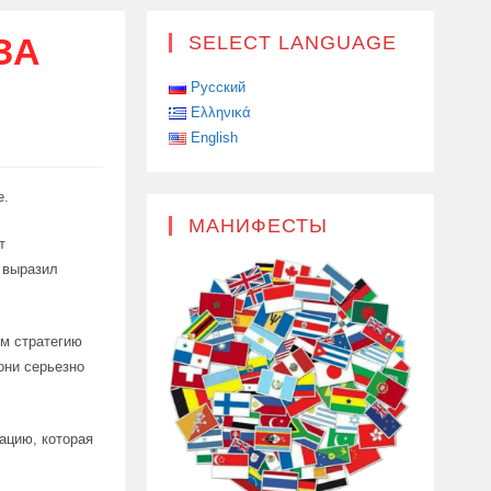
ЗА
SELECT LANGUAGE
Русский
Ελληνικά
English
е.
МАНИФЕСТЫ
т
n выразил
ем стратегию
они серьезно
ацию, которая