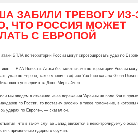
ША ЗАБИЛИ ТРЕВОГУ ИЗ-
О, ЧТО РОССИЯ МОЖЕТ
ЛАТЬ С ЕВРОПОЙ
атаки БПЛА по территории России могут спровоцировать удар по Европ
июн — РИА Новости. Атаки беспилотниками по территории России могу
ать удар по Европе, такое мнение в эфире YouTube-канала Glenn Diese
Чикагского университета Джон Миршаймер.
сли мы впадем в отчаяние из-за поражения Украины на поле боя и прим
иаударов по России, то поставим русских в такое положение, в котором 
об ударах по Европе», — сказал он.
тметил, что в таком случае Запад ввяжется в неконтролируемую эскал
сти к применению ядерного оружия.