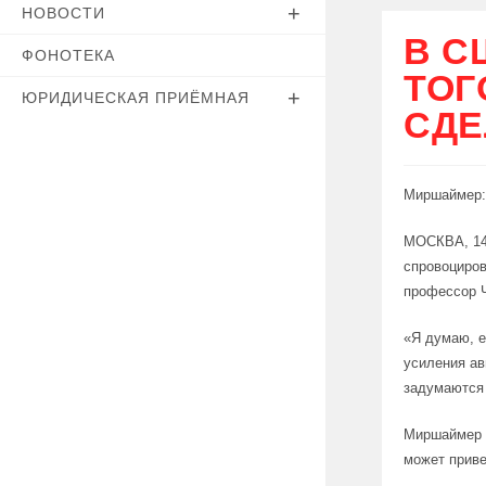
НОВОСТИ
В С
ФОНОТЕКА
ТОГ
ЮРИДИЧЕСКАЯ ПРИЁМНАЯ
СДЕ
Миршаймер: 
МОСКВА, 14 
спровоциров
профессор 
«Я думаю, е
усиления ав
задумаются 
Миршаймер о
может приве