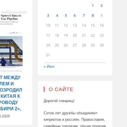
1
2
3
4
5
6
7
8
9
10
11
12
13
14
15
16
17
18
19
20
21
22
23
24
25
26
27
28
29
30
31
« Июл
Т МЕЖДУ
ЛЕМ И
О САЙТЕ
ВОЗРОДИЛ
 КИТАЯ К
Дорогой товарищ!
РОВОДУ
БИРИ 2»,
Сотни лет дружбы объединяют
6.2025
киприотов и россиян. Православие,
семейные традиции, общие понятия