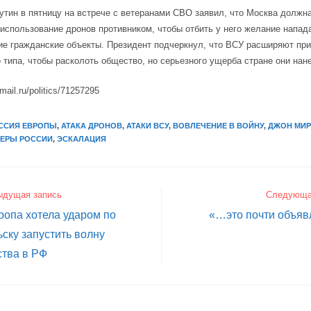
тин в пятницу на встрече с ветеранами СВО заявил, что Москва должна
 использование дронов противником, чтобы отбить у него желание напад
ие гражданские объекты. Президент подчеркнул, что ВСУ расширяют п
 типа, чтобы расколоть общество, но серьезного ущерба стране они нане
mail.ru/politics/71257295
ССИЯ ЕВРОПЫ
,
АТАКА ДРОНОВ
,
АТАКИ ВСУ
,
ВОВЛЕЧЕНИЕ В ВОЙНУ
,
ДЖОН МИ
МЕРЫ РОССИИ
,
ЭСКАЛАЦИЯ
ыдущая запись
Следующа
ропа хотела ударом по
«…это почти объяв
ску запустить волну
ства в РФ