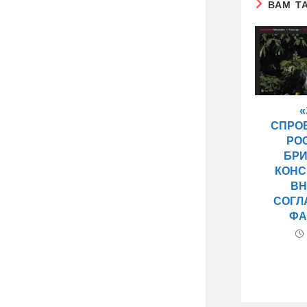
ВАМ Т
СПРО
РО
БР
КОНС
ВН
СОГЛ
ФА