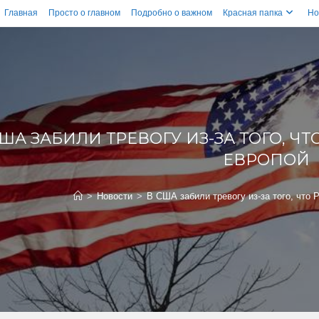
Главная
Просто о главном
Подробно о важном
Красная папка
Но
США ЗАБИЛИ ТРЕВОГУ ИЗ-ЗА ТОГО, Ч
ЕВРОПОЙ
>
Новости
>
В США забили тревогу из-за того, что