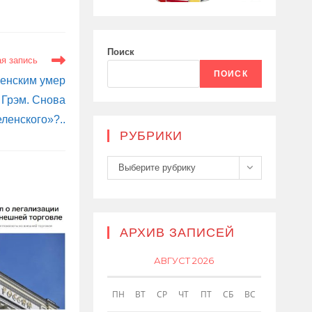
Поиск
я запись
ПОИСК
ленским умер
Грэм. Снова
ленского»?..
РУБРИКИ
Рубрики
Выберите рубрику
АРХИВ ЗАПИСЕЙ
АВГУСТ 2026
ПН
ВТ
СР
ЧТ
ПТ
СБ
ВС