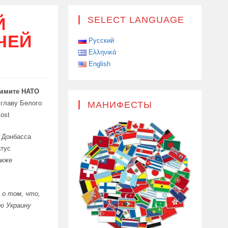
Й
SELECT LANGUAGE
ЧЕЙ
Русский
Ελληνικά
English
аммите НАТО
главу Белого
МАНИФЕСТЫ
ost
 Донбасса
атус
акже
 о том, что,
ю Украину