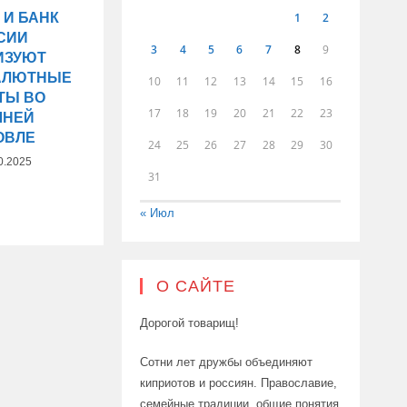
1
2
 И БАНК
СИИ
3
4
5
6
7
8
9
ИЗУЮТ
АЛЮТНЫЕ
10
11
12
13
14
15
16
ТЫ ВО
17
18
19
20
21
22
23
ШНЕЙ
ОВЛЕ
24
25
26
27
28
29
30
0.2025
31
« Июл
О САЙТЕ
Дорогой товарищ!
Сотни лет дружбы объединяют
киприотов и россиян. Православие,
семейные традиции, общие понятия