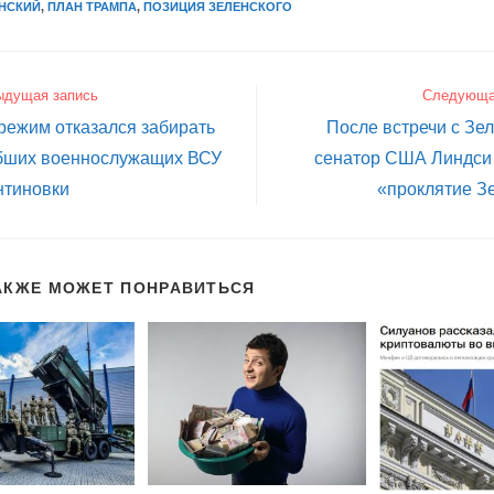
НСКИЙ
,
ПЛАН ТРАМПА
,
ПОЗИЦИЯ ЗЕЛЕНСКОГО
ыдущая запись
Следующа
режим отказался забирать
После встречи с Зе
ибших военнослужащих ВСУ
сенатор США Линдси 
нтиновки
«проклятие Зе
АКЖЕ МОЖЕТ ПОНРАВИТЬСЯ