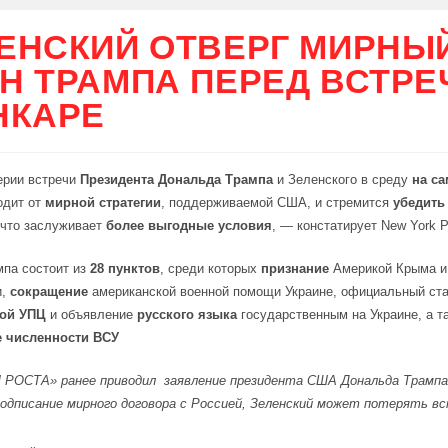
ЕНСКИЙ ОТВЕРГ МИРНЫ
Н ТРАМПА ПЕРЕД ВСТРЕ
НКАРЕ
ерии встречи
Президента Дональда Трампа
и Зеленского в среду
на с
одит от
мирной стратегии
, поддерживаемой США, и стремится
убедить
 что заслуживает
более выгодные условия
, — констатирует New York P
мпа состоит из
28 пунктов
, среди которых
признание
Америкой Крыма и
и,
сокращение
американской военной помощи Украине, официальный ст
кой УПЦ
и объявление
русского языка
государственным на Украине, а т
 численности ВСУ
Л РОСТА»
ранее приводил
заявление президента США Дональда Трампа
одписание мирного договора с Россией, Зеленский может потерять вс