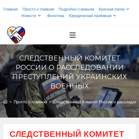
Перейти
Главная
Просто о главном
Подробно о важном
Красная папка
к
Новости
Фонотека
Юридическая приёмная
содержимому
СЛЕДСТВЕННЫЙ КОМИТЕТ
РОССИИ О РАССЛЕДОВАНИИ
ПРЕСТУПЛЕНИЙ УКРАИНСКИХ
ВОЕННЫХ
>
Просто о главном
>
Следственный Комитет России о расследова
СЛЕДСТВЕННЫЙ КОМИТЕТ