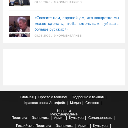
08.08.2026
/
0 КОММЕНТАРИЕВ
«Скажите нам, европейцам, что конкретно мы
можем сделать, чтобы помочь вам… убивать
больше русских?»
08.08.2026
/
0 КОММЕНТАРИЕВ
Главная
Просто о главном
Подробно о важном
Красная папка
Антифейк
Медиа
Смешно
Новости
Международные
Политика
Экономика
Армия
Культура
Солидарность
Российские
Политика
Экономика
Армия
Культура