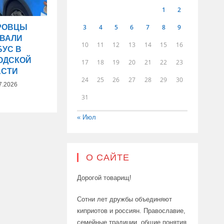
1
2
3
4
5
6
7
8
9
РОВЦЫ
ОВАЛИ
10
11
12
13
14
15
16
БУС В
ОДСКОЙ
17
18
19
20
21
22
23
АСТИ
24
25
26
27
28
29
30
7.2026
31
« Июл
О САЙТЕ
Дорогой товарищ!
Сотни лет дружбы объединяют
киприотов и россиян. Православие,
семейные традиции, общие понятия