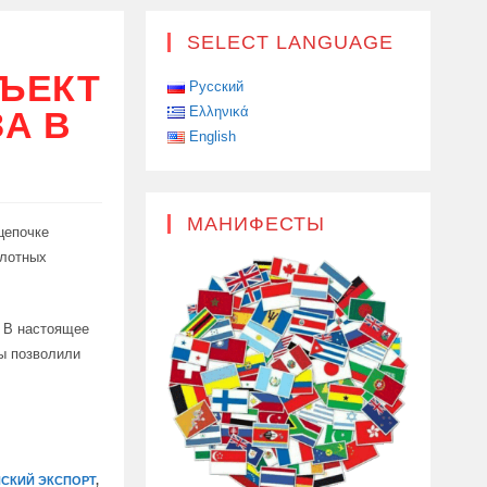
SELECT LANGUAGE
БЪЕКТ
Русский
Ελληνικά
А В
English
МАНИФЕСТЫ
цепочке
илотных
. В настоящее
ы позволили
СКИЙ ЭКСПОРТ
,