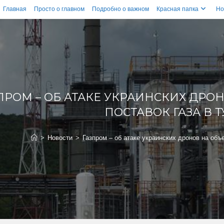
Главная
Просто о главном
Подробно о важном
Красная папка
Но
ПРОМ – ОБ АТАКЕ УКРАИНСКИХ ДРО
ПОСТАВОК ГАЗА В 
>
Новости
>
Газпром – об атаке украинских дронов на объ