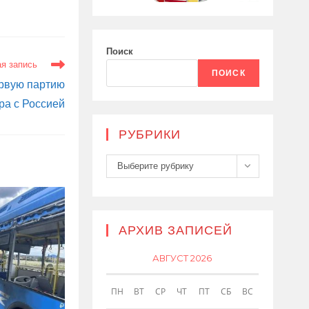
Поиск
я запись
ПОИСК
рвую партию
ра с Россией
РУБРИКИ
Рубрики
Выберите рубрику
АРХИВ ЗАПИСЕЙ
АВГУСТ 2026
ПН
ВТ
СР
ЧТ
ПТ
СБ
ВС