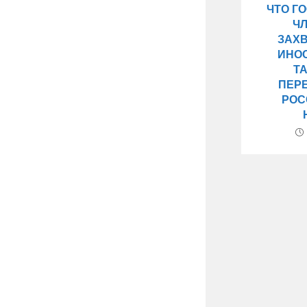
ЧТО Г
Ч
ЗАХ
ИНО
Т
ПЕР
РОС