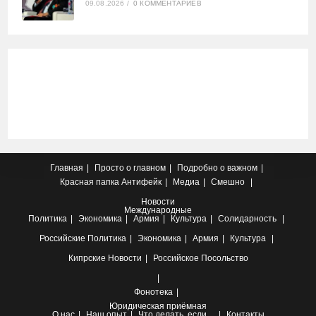
09.08.2026
/
0 КОММЕНТАРИЕВ
Главная
Просто о главном
Подробно о важном
Красная папка
Антифейк
Медиа
Смешно
Новости
Международные
Политика
Экономика
Армия
Культура
Солидарность
Российские
Политика
Экономика
Армия
Культура
Кипрские
Новости
Российское Посольство
Фонотека
Юридическая приёмная
О нас
Наш опыт
Что делать, если…
Контакты