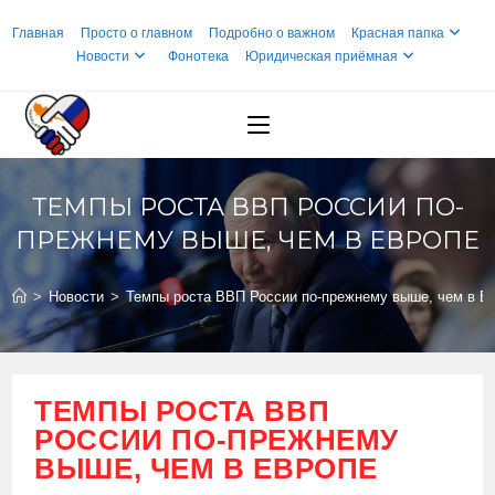
Перейти
Главная
Просто о главном
Подробно о важном
Красная папка
к
Новости
Фонотека
Юридическая приёмная
содержимому
ТЕМПЫ РОСТА ВВП РОССИИ ПО-
ПРЕЖНЕМУ ВЫШЕ, ЧЕМ В ЕВРОПЕ
>
Новости
>
Темпы роста ВВП России по-прежнему выше, чем в Е
ТЕМПЫ РОСТА ВВП
РОССИИ ПО-ПРЕЖНЕМУ
ВЫШЕ, ЧЕМ В ЕВРОПЕ