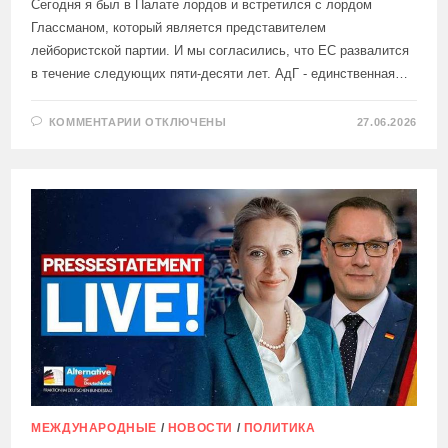
Сегодня я был в Палате лордов и встретился с лордом
Глассманом, который является представителем
лейбористской партии. И мы согласились, что ЕС развалится
в течение следующих пяти-десяти лет. АдГ - единственная…
К
КОММЕНТАРИИ
ОТКЛЮЧЕНЫ
27.06.2026
ЗАПИСИ
ЧЛЕН
ПАРТИИ
«АЛЬТЕРНАТИВА
ДЛЯ
ГЕРМАНИИ»
КРАХ
–
УВЕРЕН,
ЧТО
ЕС
РАЗВАЛИТСЯ
В
ТЕЧЕНИЕ
СЛЕДУЮЩИХ
5
ЛЕТ:
МЕЖДУНАРОДНЫЕ
/
НОВОСТИ
/
ПОЛИТИКА