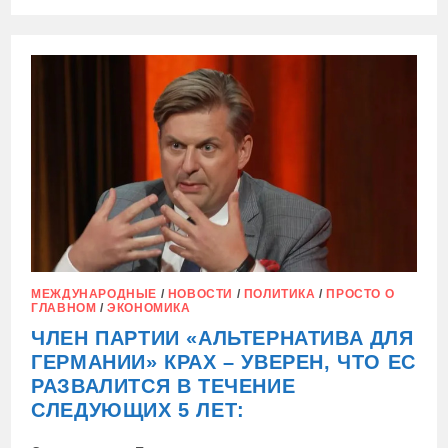
ЗАПИСИ
ФРГ
ДОЛЖНА
ПРЕКРАТИТЬ
БОЙКОТ
РОССИЙСКИХ
НЕФТИ
И
ГАЗА,
—
«АЛЬТЕРНАТИВА
ДЛЯ
ГЕРМАНИИ»
МЕЖДУНАРОДНЫЕ
/
НОВОСТИ
/
ПОЛИТИКА
/
ПРОСТО О
ГЛАВНОМ
/
ЭКОНОМИКА
ЧЛЕН ПАРТИИ «АЛЬТЕРНАТИВА ДЛЯ
ГЕРМАНИИ» КРАХ – УВЕРЕН, ЧТО ЕС
РАЗВАЛИТСЯ В ТЕЧЕНИЕ
СЛЕДУЮЩИХ 5 ЛЕТ: