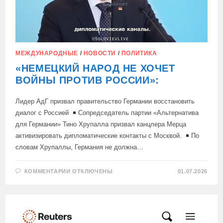
БУНДЕСТАГЕ.
МЕЖДУНАРОДНЫЕ
/
НОВОСТИ
/
ПОЛИТИКА
«НЕМЕЦКИЙ НАРОД НЕ ХОЧЕТ
ВОЙНЫ ПРОТИВ РОССИИ»:
Лидер АдГ призвал правительство Германии восстановить
диалог с Россией
Сопредседатель партии «Альтернатива
для Германии» Тино Хрупалла призвал канцлера Мерца
активизировать дипломатические контакты с Москвой.
По
словам Хрупаллы, Германия не должна…
К
КОММЕНТАРИИ
ОТКЛЮЧЕНЫ
01.07.2026
ЗАПИСИ
«НЕМЕЦКИЙ
НАРОД
НЕ
ХОЧЕТ
ВОЙНЫ
ПРОТИВ
РОССИИ»: