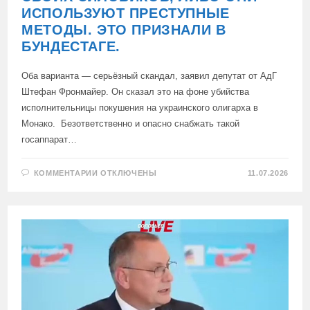
ИСПОЛЬЗУЮТ ПРЕСТУПНЫЕ
МЕТОДЫ. ЭТО ПРИЗНАЛИ В
БУНДЕСТАГЕ.
Оба варианта — серьёзный скандал, заявил депутат от АдГ
Штефан Фронмайер. Он сказал это на фоне убийства
исполнительницы покушения на украинского олигарха в
Монако. Безответственно и опасно снабжать такой
госаппарат…
К
КОММЕНТАРИИ
ОТКЛЮЧЕНЫ
11.07.2026
ЗАПИСИ
ЛИБО
КИЕВ
НЕ
КОНТРОЛИРУЕТ
СВОИХ
СИЛОВИКОВ,
ЛИБО
ОНИ
ИСПОЛЬЗУЮТ
ПРЕСТУПНЫЕ
МЕТОДЫ.
ЭТО
ПРИЗНАЛИ
В