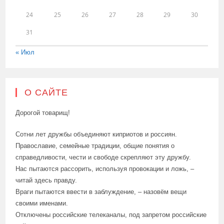
24
25
26
27
28
29
30
31
« Июл
О САЙТЕ
Дорогой товарищ!
Сотни лет дружбы объединяют киприотов и россиян.
Православие, семейные традиции, общие понятия о
справедливости, чести и свободе скрепляют эту дружбу.
Нас пытаются рассорить, используя провокации и ложь, –
читай здесь правду.
Враги пытаются ввести в заблуждение, – назовём вещи
своими именами.
Отключены российские телеканалы, под запретом российские