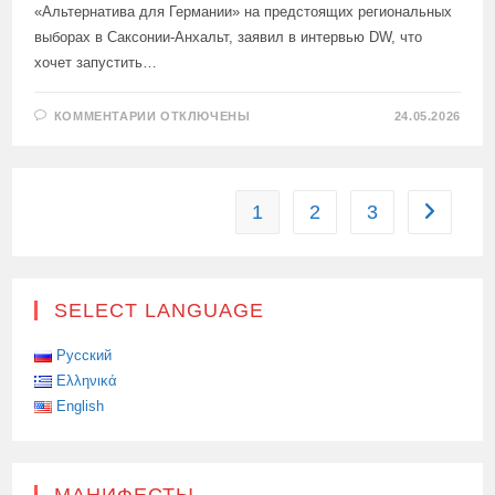
«Альтернатива для Германии» на предстоящих региональных
выборах в Саксонии-Анхальт, заявил в интервью DW, что
хочет запустить…
К
КОММЕНТАРИИ
ОТКЛЮЧЕНЫ
24.05.2026
ЗАПИСИ
«НЕМЕЦКАЯ
УЛЬТРАПРАВАЯ
ПАРТИЯ
AFD
ОБЕЩАЕТ
1
2
3
Перейти 
ВОЙТИ
В
ИСТОРИЮ»:
SELECT LANGUAGE
Русский
Ελληνικά
English