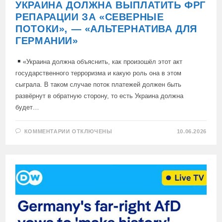
УКРАИНА ДОЛЖНА ВЫПЛАТИТЬ ФРГ
РЕПАРАЦИИ ЗА «СЕВЕРНЫЕ
ПОТОКИ», — «АЛЬТЕРНАТИВА ДЛЯ
ГЕРМАНИИ»
«Украина должна объяснить, как произошёл этот акт
государственного терроризма и какую роль она в этом
сыграла. В таком случае поток платежей должен быть
развёрнут в обратную сторону, то есть Украина должна
будет…
К
КОММЕНТАРИИ
ОТКЛЮЧЕНЫ
10.06.2026
ЗАПИСИ
УКРАИНА
ДОЛЖНА
ВЫПЛАТИТЬ
ФРГ
РЕПАРАЦИИ
ЗА
«СЕВЕРНЫЕ
ПОТОКИ»,
—
«АЛЬТЕРНАТИВА
ДЛЯ
ГЕРМАНИИ»