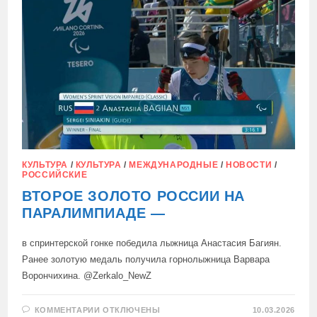
ВЫИГРАЛИ
ЗОЛОТО
ПАРАЛИМПИАДЫ-2026
КУЛЬТУРА
/
КУЛЬТУРА
/
МЕЖДУНАРОДНЫЕ
/
НОВОСТИ
/
РОССИЙСКИЕ
ВТОРОЕ ЗОЛОТО РОССИИ НА
ПАРАЛИМПИАДЕ —
в спринтерской гонке победила лыжница Анастасия Багиян.
Ранее золотую медаль получила горнолыжница Варвара
Ворончихина. @Zerkalo_NewZ
К
КОММЕНТАРИИ
ОТКЛЮЧЕНЫ
10.03.2026