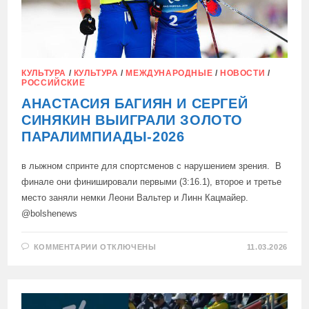
КУЛЬТУРА
/
КУЛЬТУРА
/
МЕЖДУНАРОДНЫЕ
/
НОВОСТИ
/
РОССИЙСКИЕ
АНАСТАСИЯ БАГИЯН И СЕРГЕЙ
СИНЯКИН ВЫИГРАЛИ ЗОЛОТО
ПАРАЛИМПИАДЫ-2026
в лыжном спринте для спортсменов с нарушением зрения. В
финале они финишировали первыми (3:16.1), второе и третье
место заняли немки Леони Вальтер и Линн Кацмайер.
@bolshenews
К
КОММЕНТАРИИ
ОТКЛЮЧЕНЫ
11.03.2026
ЗАПИСИ
АНАСТАСИЯ
БАГИЯН
И
СЕРГЕЙ
СИНЯКИН