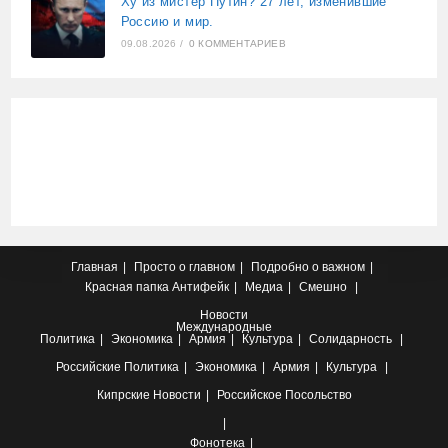
Ху из мистер Путин? 27 лет, изменившие
Россию и мир.
09.08.2026
/
0 КОММЕНТАРИЕВ
Главная
Просто о главном
Подробно о важном
Красная папка
Антифейк
Медиа
Смешно
Новости
Международные
Политика
Экономика
Армия
Культура
Солидарность
Российские
Политика
Экономика
Армия
Культура
Кипрские
Новости
Российское Посольство
Фонотека