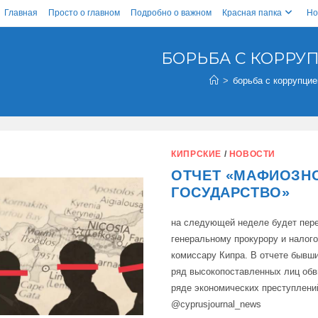
Главная
Просто о главном
Подробно о важном
Красная папка
Но
БОРЬБА С КОРРУ
>
борьба с коррупцие
КИПРСКИЕ
/
НОВОСТИ
ОТЧЕТ «МАФИОЗН
ГОСУДАРСТВО»
на следующей неделе будет пер
генеральному прокурору и налог
комиссару Кипра. В отчете бывши
ряд высокопоставленных лиц обв
ряде экономических преступлени
@cyprusjournal_news