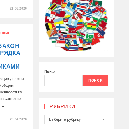
21.06.2026
Е
ВО»
СКИЕ
/
ЗАКОН
ОРЯДКА
ИКАМИ
Поиск
ужащие должны
ПОИСК
б общем
ршеннолетних
ена семьи по
ут…
РУБРИКИ
Рубрики
Выберите рубрику
25.04.2026