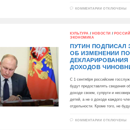
К
КОММЕНТАРИИ
ОТКЛЮЧЕНЫ
ЗАПИСИ
ОТЧЕТ
«МАФИОЗНО
ГОСУДАРСТ
КУЛЬТУРА
/
НОВОСТИ
/
РОССИЙ
ЭКОНОМИКА
ПУТИН ПОДПИСАЛ 
ОБ ИЗМЕНЕНИИ П
ДЕКЛАРИРОВАНИЯ
ДОХОДОВ ЧИНОВН
С 1 сентября российские госсл
будут предоставлять сведения о
доходе своем, супруги и несове
детей, а не о доходе каждого чл
отдельности. Кроме того, не буд
К
КОММЕНТАРИИ
ОТКЛЮЧЕНЫ
ЗАПИСИ
ПУТИН