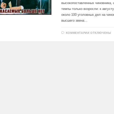
высокопоставленных чиновника, а
темпы только возросли: к август
около 100 уголовных дел на чино
высшего звена…
К
КОММЕНТАРИИ
ОТКЛЮЧЕНЫ
ЗАПИСИ
ОЧИЩЕНИЕ
ЭЛИТ
В
РОССИИ:
СИСТЕМНЫЙ
ПРОЦЕСС