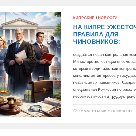
ПОДПИСАЛ
ЗАКОН
ОБ
ИЗМЕНЕНИИ
ПОРЯДКА
КИПРСКИЕ
/
НОВОСТИ
ДЕКЛАРИРО
ДОХОДОВ
НА КИПРЕ УЖЕСТ
ЧИНОВНИКА
ПРАВИЛА ДЛЯ
ЧИНОВНИКОВ:
создаётся новая контрольная ко
Министерство юстиции внесло за
который вводит жёсткий контроль
конфликтом интересов у государ
независимых чиновников. Создаё
специальная Комиссия по рассл
несовместимости и трудоустройс
К
КОММЕНТАРИИ
ОТКЛЮЧЕНЫ
ЗАПИСИ
НА
КИПРЕ
УЖЕСТОЧАЮ
ПРАВИЛА
ДЛЯ