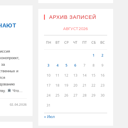
АРХИВ ЗАПИСЕЙ
ВАНИЯ
ОЧАЮТ
МИ
АВГУСТ 2026
ПН
ВТ
СР
ЧТ
ПТ
СБ
ВС
миссия
1
2
конопроект,
 за
3
4
5
6
7
8
9
ственных и
10
11
12
13
14
15
16
тся
едованию
17
18
19
20
21
22
23
тву.
Что…
24
25
26
27
28
29
30
02.04.2026
31
« Июл
Т