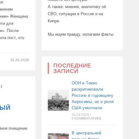
ке
А также: мнения, аналитику об
анении
СВО, ситуации в России и на
ании» Женщина
Кипре.
ети для
ии». После
Мы ищем правду, излагаем факты
ла пост, что
21.01.2026
ПОСЛЕДНИЕ
ЗАПИСИ
ЮТ
ООН и Токио
/
раскритиковали
Россию в годовщину
Хиросимы, но о роли
НЫЙ
США умолчали
06.08.2026
/
0 КОММЕНТАРИЕВ
бное очищение
В центральной