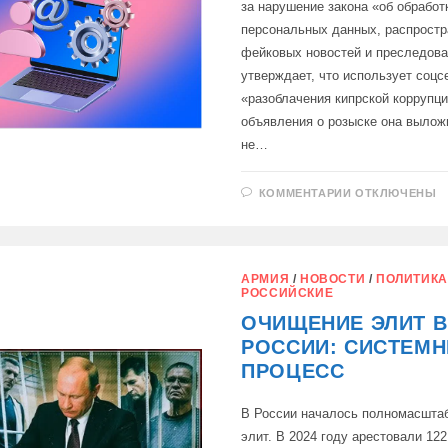
за нарушение закона «об обработ
персональных данных, распростр
фейковых новостей и преследов
утверждает, что использует соцс
«разоблачения кипрской коррупц
объявления о розыске она выложи
не…
К
КОММЕНТАРИИ
ОТКЛЮЧЕНЫ
ЗАПИСИ
НА
КИПРЕ
РАЗЫСКИВА
БЛОГЕРА
ANNIE
АРМИЯ
/
НОВОСТИ
/
ПОЛИТИКА
ALEXUI
РОССИЙСКИЕ
ОЧИЩЕНИЕ ЭЛИТ В
РОССИИ: СИСТЕМ
ПРОЦЕСС
В России началось полномасшта
элит. В 2024 году арестовали 122