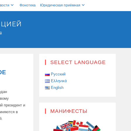
вости
Фонотека
Юридическая приёмная
ПЦИЕЙ
й
SELECT LANGUAGE
ОЕ
Русский
Ελληνικά
English
едан
овому
й президент и
МАНИФЕСТЫ
иняются в
й.