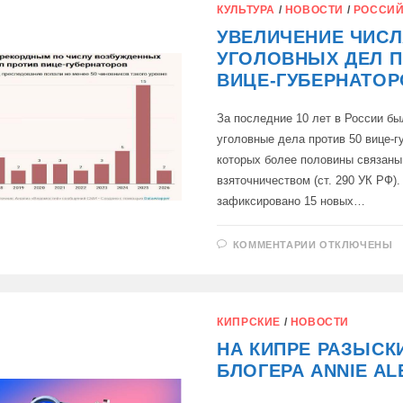
ЧИНОВНИКО
КУЛЬТУРА
/
НОВОСТИ
/
РОССИЙ
УВЕЛИЧЕНИЕ ЧИСЛ
УГОЛОВНЫХ ДЕЛ 
ВИЦЕ-ГУБЕРНАТОР
За последние 10 лет в России б
уголовные дела против 50 вице-г
которых более половины связаны
взяточничеством (ст. 290 УК РФ).
зафиксировано 15 новых…
К
КОММЕНТАРИИ
ОТКЛЮЧЕНЫ
ЗАПИСИ
УВЕЛИЧЕНИ
ЧИСЛА
УГОЛОВНЫХ
ДЕЛ
ПРОТИВ
КИПРСКИЕ
/
НОВОСТИ
ВИЦЕ-
ГУБЕРНАТО
НА КИПРЕ РАЗЫС
БЛОГЕРА ANNIE AL