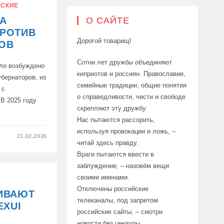
В:
СКИЕ
А
О САЙТЕ
ПРОТИВ
Дорогой товарищ!
ОВ
Сотни лет дружбы объединяют
ыло возбуждено
киприотов и россиян. Православие,
убернаторов, из
семейные традиции, общие понятия
 с
о справедливости, чести и свободе
 В 2025 году
скрепляют эту дружбу.
Нас пытаются рассорить,
используя провокации и ложь, –
21.02.2026
читай здесь правду.
Е
Враги пытаются ввести в
заблуждение, – назовём вещи
своими именами.
РОВ
Отключены российские
КИВАЮТ
телеканалы, под запретом
EXUI
российские сайты, – смотри
новости без цензуры.