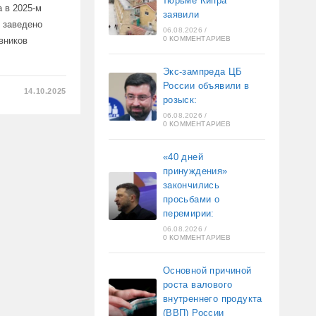
тюрьме Кипра
 в 2025-м
заявили
у заведено
06.08.2026
/
0 КОММЕНТАРИЕВ
вников
Экс-зампреда ЦБ
России объявили в
14.10.2025
розыск:
06.08.2026
/
0 КОММЕНТАРИЕВ
«40 дней
принуждения»
закончились
просьбами о
перемирии:
06.08.2026
/
0 КОММЕНТАРИЕВ
Основной причиной
роста валового
внутреннего продукта
(ВВП) России