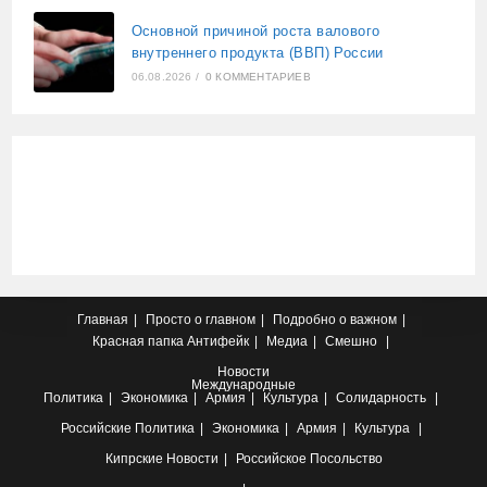
Основной причиной роста валового
внутреннего продукта (ВВП) России
06.08.2026
/
0 КОММЕНТАРИЕВ
Главная
Просто о главном
Подробно о важном
Красная папка
Антифейк
Медиа
Смешно
Новости
Международные
Политика
Экономика
Армия
Культура
Солидарность
Российские
Политика
Экономика
Армия
Культура
Кипрские
Новости
Российское Посольство