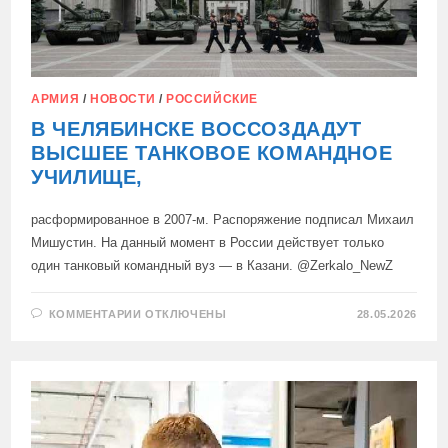
АРМИЯ
/
НОВОСТИ
/
РОССИЙСКИЕ
В ЧЕЛЯБИНСКЕ ВОССОЗДАДУТ
ВЫСШЕЕ ТАНКОВОЕ КОМАНДНОЕ
УЧИЛИЩЕ,
расформированное в 2007-м. Распоряжение подписал Михаил
Мишустин. На данный момент в России действует только
один танковый командный вуз — в Казани. @Zerkalo_NewZ
К
КОММЕНТАРИИ
ОТКЛЮЧЕНЫ
28.05.2026
ЗАПИСИ
В
ЧЕЛЯБИНСКЕ
ВОССОЗДАДУТ
ВЫСШЕЕ
ТАНКОВОЕ
КОМАНДНОЕ
УЧИЛИЩЕ,