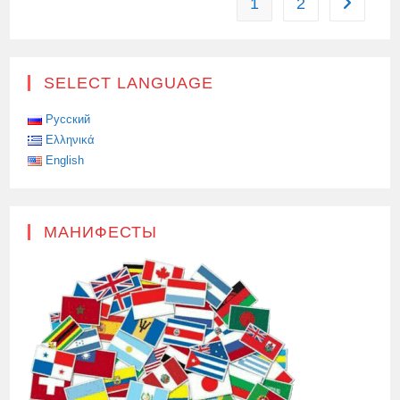
1
2
Перейти 
ПЕРВЫХ
РОССИЙСКИХ
РАТРАКОВ
SELECT LANGUAGE
Русский
Ελληνικά
English
МАНИФЕСТЫ