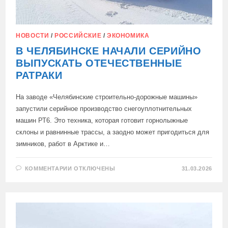
НОВОСТИ
/
РОССИЙСКИЕ
/
ЭКОНОМИКА
В ЧЕЛЯБИНСКЕ НАЧАЛИ СЕРИЙНО
ВЫПУСКАТЬ ОТЕЧЕСТВЕННЫЕ
РАТРАКИ
На заводе «Челябинские строительно-дорожные машины»
запустили серийное производство снегоуплотнительных
машин РТ6. Это техника, которая готовит горнолыжные
склоны и равнинные трассы, а заодно может пригодиться для
зимников, работ в Арктике и…
К
КОММЕНТАРИИ
ОТКЛЮЧЕНЫ
31.03.2026
ЗАПИСИ
В
ЧЕЛЯБИНСКЕ
НАЧАЛИ
СЕРИЙНО
ВЫПУСКАТЬ
ОТЕЧЕСТВЕННЫЕ
РАТРАКИ