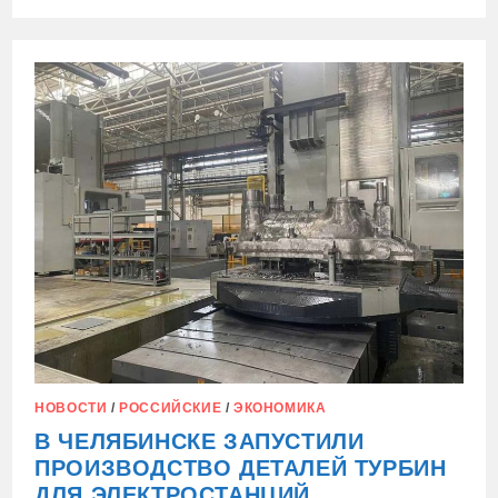
ЗАПИСИ
ПРОМЫШЛЕННЫЙ
РЫВОК:
НОВЫЕ
ПРОИЗВОДСТВА
И
МОДЕРНИЗАЦИЯ
ПО
ВСЕЙ
СТРАНЕ
НОВОСТИ
/
РОССИЙСКИЕ
/
ЭКОНОМИКА
В ЧЕЛЯБИНСКЕ ЗАПУСТИЛИ
ПРОИЗВОДСТВО ДЕТАЛЕЙ ТУРБИН
ДЛЯ ЭЛЕКТРОСТАНЦИЙ