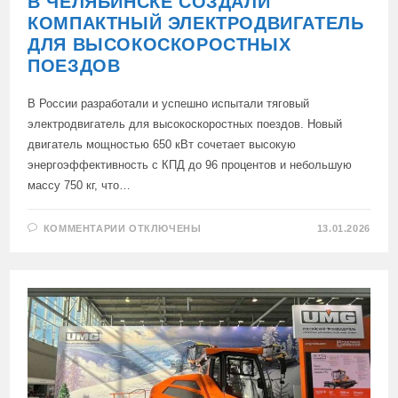
В ЧЕЛЯБИНСКЕ СОЗДАЛИ
КОМПАКТНЫЙ ЭЛЕКТРОДВИГАТЕЛЬ
ДЛЯ ВЫСОКОСКОРОСТНЫХ
ПОЕЗДОВ
В России разработали и успешно испытали тяговый
электродвигатель для высокоскоростных поездов. Новый
двигатель мощностью 650 кВт сочетает высокую
энергоэффективность с КПД до 96 процентов и небольшую
массу 750 кг, что…
К
КОММЕНТАРИИ
ОТКЛЮЧЕНЫ
13.01.2026
ЗАПИСИ
В
ЧЕЛЯБИНСКЕ
СОЗДАЛИ
КОМПАКТНЫЙ
ЭЛЕКТРОДВИГАТЕЛЬ
ДЛЯ
ВЫСОКОСКОРОСТНЫХ
ПОЕЗДОВ