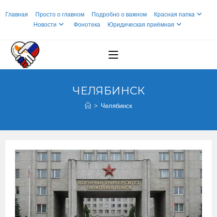
Перейти
Главная
Просто о главном
Подробно о важном
Красная папка
к
Новости
Фонотека
Юридическая приёмная
содержимому
ЧЕЛЯБИНСК
>
Челябинск