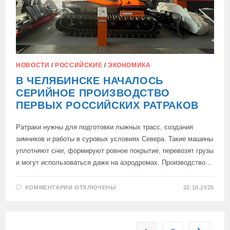
НОВОСТИ
/
РОССИЙСКИЕ
/
ЭКОНОМИКА
В ЧЕЛЯБИНСКЕ НАЧАЛОСЬ
СЕРИЙНОЕ ПРОИЗВОДСТВО
ПЕРВЫХ РОССИЙСКИХ РАТРАКОВ
Ратраки нужны для подготовки лыжных трасс, создания
зимников и работы в суровых условиях Севера. Такие машины
уплотняют снег, формируют ровное покрытие, перевозят грузы
и могут использоваться даже на аэродромах. Производство…
К
КОММЕНТАРИИ
ОТКЛЮЧЕНЫ
22.10.2025
ЗАПИСИ
В
ЧЕЛЯБИНСКЕ
НАЧАЛОСЬ
СЕРИЙНОЕ
ПРОИЗВОДСТВО