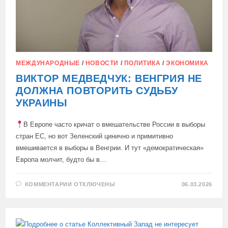
МЕЖДУНАРОДНЫЕ
/
НОВОСТИ
/
ПОЛИТИКА
/
ЭКОНОМИКА
ВИКТОР МЕДВЕДЧУК: ВЕНГРИЯ НЕ
ДОЛЖНА ПОВТОРИТЬ СУДЬБУ
УКРАИНЫ
В Европе часто кричат о вмешательстве России в выборы
стран ЕС, но вот Зеленский цинично и примитивно
вмешивается в выборы в Венгрии. И тут «демократическая»
Европа молчит, будто бы в…
К
КОММЕНТАРИИ
ОТКЛЮЧЕНЫ
06.03.2026
ЗАПИСИ
ВИКТОР
МЕДВЕДЧУК:
ВЕНГРИЯ
НЕ
ДОЛЖНА