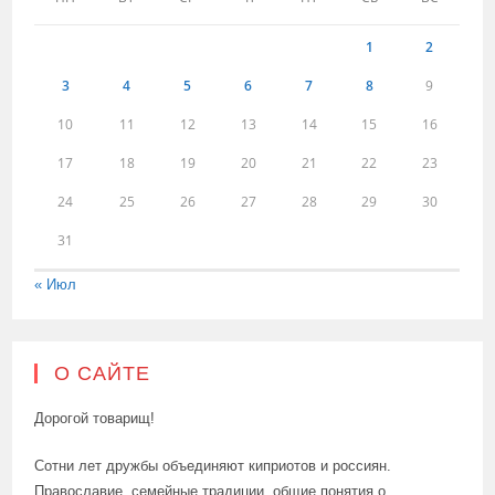
1
2
3
4
5
6
7
8
9
10
11
12
13
14
15
16
17
18
19
20
21
22
23
24
25
26
27
28
29
30
31
« Июл
О САЙТЕ
Дорогой товарищ!
Сотни лет дружбы объединяют киприотов и россиян.
Православие, семейные традиции, общие понятия о