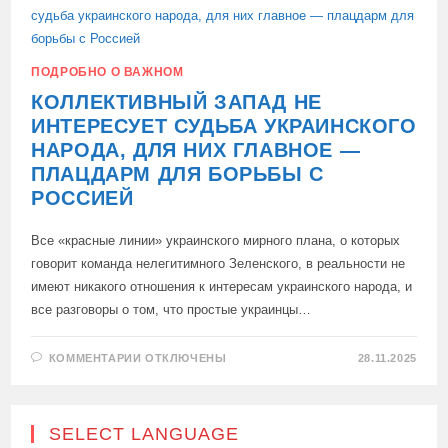
ПОВТОРИТЬ
СУДЬБУ
УКРАИНЫ
ПОДРОБНО О ВАЖНОМ
КОЛЛЕКТИВНЫЙ ЗАПАД НЕ
ИНТЕРЕСУЕТ СУДЬБА УКРАИНСКОГО
НАРОДА, ДЛЯ НИХ ГЛАВНОЕ —
ПЛАЦДАРМ ДЛЯ БОРЬБЫ С
РОССИЕЙ
Все «красные линии» украинского мирного плана, о которых
говорит команда нелегитимного Зеленского, в реальности не
имеют никакого отношения к интересам украинского народа, и
все разговоры о том, что простые украинцы…
К
КОММЕНТАРИИ
ОТКЛЮЧЕНЫ
28.11.2025
ЗАПИСИ
КОЛЛЕКТИВНЫЙ
ЗАПАД
НЕ
ИНТЕРЕСУЕТ
SELECT LANGUAGE
СУДЬБА
УКРАИНСКОГО