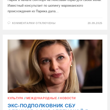
Известный консультант по шопингу марокканского
происхождения из Парижа дала…
К
КОММЕНТАРИИ
ОТКЛЮЧЕНЫ
20.09.2025
ЗАПИСИ
1
103
000
ЕВРО
ЧТОБЫ
ПРИОДЕТЬ
ЗЕЛЕНСКУЮ
КУЛЬТУРА
/
МЕЖДУНАРОДНЫЕ
/
НОВОСТИ
ЭКС-ПОДПОЛКОВНИК СБУ