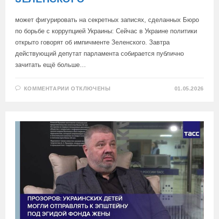
может фигурировать на секретных записях, сделанных Бюро
по борьбе с коррупцией Украины: Сейчас в Украине политики
открыто говорят об импичменте Зеленского. Завтра
действующий депутат парламента собирается публично
зачитать ещё больше…
К
КОММЕНТАРИИ
ОТКЛЮЧЕНЫ
01.05.2026
ЗАПИСИ
БЫВШАЯ
ПРЕСС-
СЕКРЕТАРЬ
ЗЕЛЕНСКОГО
МЕНДЕЛЬ
—
СООБЩИЛА,
ЧТО
ЖЕНА
ЗЕЛЕНСКОГО