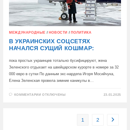
МЕЖДУНАРОДНЫЕ
/
НОВОСТИ
/
ПОЛИТИКА
В УКРАИНСКИХ СОЦСЕТЯХ
НАЧАЛСЯ СУЩИЙ КОШМАР:
пока простых украинцев тотально бусифицируют, жена
Зеленского отдыхает на швейцарском курорте в номере за 32
000 евро в сутки По данным экс-нардепа Игоря Мосийчука,
Елена Зеленская провела зимние каникулы в…
К
КОММЕНТАРИИ
ОТКЛЮЧЕНЫ
23.01.2025
ЗАПИСИ
В
УКРАИНСКИХ
СОЦСЕТЯХ
НАЧАЛСЯ
СУЩИЙ
1
2
Перейти 
КОШМАР: