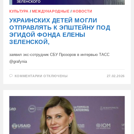
КУЛЬТУРА
/
МЕЖДУНАРОДНЫЕ
/
НОВОСТИ
УКРАИНСКИХ ДЕТЕЙ МОГЛИ
ОТПРАВЛЯТЬ К ЭПШТЕЙНУ ПОД
ЭГИДОЙ ФОНДА ЕЛЕНЫ
ЗЕЛЕНСКОЙ,
заявил экс-сотрудник СБУ Прозоров в интервью ТАСС
@grafynia
К
КОММЕНТАРИИ
ОТКЛЮЧЕНЫ
27.02.2026
ЗАПИСИ
УКРАИНСКИХ
ДЕТЕЙ
МОГЛИ
ОТПРАВЛЯТЬ
К
ЭПШТЕЙНУ
ПОД
ЭГИДОЙ
ФОНДА
ЕЛЕНЫ
ЗЕЛЕНСКОЙ,