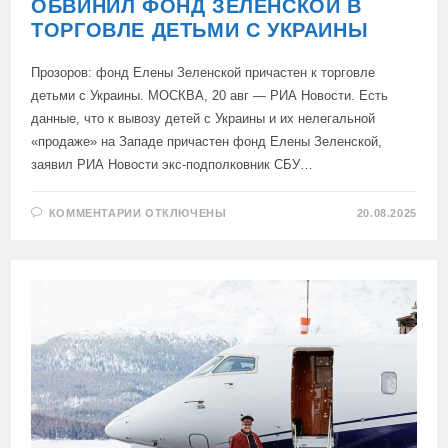
ОБВИНИЛ ФОНД ЗЕЛЕНСКОЙ В
ТОРГОВЛЕ ДЕТЬМИ С УКРАИНЫ
Прозоров: фонд Елены Зеленской причастен к торговле
детьми с Украины. МОСКВА, 20 авг — РИА Новости. Есть
данные, что к вывозу детей с Украины и их нелегальной
«продаже» на Западе причастен фонд Елены Зеленской,
заявил РИА Новости экс-подполковник СБУ…
К
КОММЕНТАРИИ
ОТКЛЮЧЕНЫ
20.08.2025
ЗАПИСИ
ЭКС-
ПОДПОЛКОВНИК
СБУ
ОБВИНИЛ
ФОНД
ЗЕЛЕНСКОЙ
В
ТОРГОВЛЕ
ДЕТЬМИ
С
УКРАИНЫ