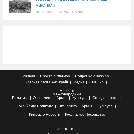
умолчали
06.08.2026
/
0 КОММЕНТАРИЕВ
Главная
Просто о главном
Подробно о важном
Красная папка
Антифейк
Медиа
Смешно
Новости
Международные
Политика
Экономика
Армия
Культура
Солидарность
Российские
Политика
Экономика
Армия
Культура
Кипрские
Новости
Российское Посольство
Фонотека