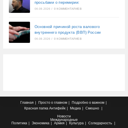
просьбами о перемирии:
06.08.2026
/
0 КОММЕНТАРИЕВ
Основной причиной роста валового
внутреннего продукта (ВВП) России
06.08.2026
/
0 КОММЕНТАРИЕВ
Главная
Просто о главном
Подробно о важном
Красная папка
Антифейк
Медиа
Смешно
Новости
Международные
Политика
Экономика
Армия
Культура
Солидарность