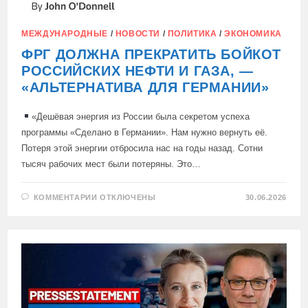
МЕЖДУНАРОДНЫЕ
/
НОВОСТИ
/
ПОЛИТИКА
/
ЭКОНОМИКА
ФРГ ДОЛЖНА ПРЕКРАТИТЬ БОЙКОТ
РОССИЙСКИХ НЕФТИ И ГАЗА, —
«АЛЬТЕРНАТИВА ДЛЯ ГЕРМАНИИ»
«Дешёвая энергия из России была секретом успеха
программы «Сделано в Германии». Нам нужно вернуть её.
Потеря этой энергии отбросила нас на годы назад. Сотни
тысяч рабочих мест были потеряны. Это…
К
КОММЕНТАРИИ
ОТКЛЮЧЕНЫ
30.06.2026
ЗАПИСИ
ФРГ
ДОЛЖНА
ПРЕКРАТИТЬ
БОЙКОТ
РОССИЙСКИХ
НЕФТИ
И
ГАЗА,
—
«АЛЬТЕРНАТИВА
ДЛЯ