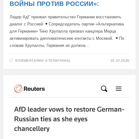
ВОЙНЫ ПРОТИВ РОССИИ»:
Лидер АдГ призвал правительство Германии восстановить
диалог с Россией
Сопредседатель партии «Альтернатива
для Германии» Тино Хрупалла призвал канцлера Мерца
активизировать дипломатические контакты с Москвой.
По
словам Хрупаллы, Германия не должна…
К
КОММЕНТАРИИ
ОТКЛЮЧЕНЫ
01.07.2026
ЗАПИСИ
«НЕМЕЦКИЙ
НАРОД
НЕ
ХОЧЕТ
ВОЙНЫ
ПРОТИВ
РОССИИ»: