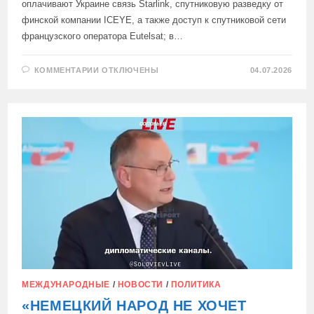
оплачивают Украине связь Starlink, спутниковую разведку от
финской компании ICEYE, а также доступ к спутниковой сети
французского оператора Eutelsat; в…
К
КОММЕНТАРИИ
ОТКЛЮЧЕНЫ
04.07.2026
ЗАПИСИ
BERLINER
ZEITUNG:
ПРЕДОСТАВЛЯЯ
РАЗВЕДЫВАТЕЛЬНЫЕ
ДАННЫЕ
УКРАИНЕ,
ГЕРМАНИЯ
СТАНОВИТСЯ
СТОРОНОЙ
КОНФЛИКТА
МЕЖДУНАРОДНЫЕ
/
НОВОСТИ
/
ПОЛИТИКА
«НЕМЕЦКИЙ НАРОД НЕ ХОЧЕТ