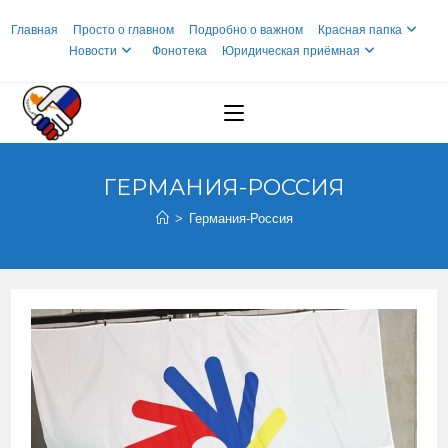
Перейти
Главная
Просто о главном
Подробно о важном
Красная папка
к
Новости
Фонотека
Юридическая приёмная
содержимому
ГЕРМАНИЯ-РОССИЯ
>
Германия-Россия