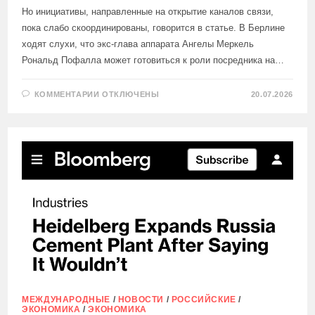
Но инициативы, направленные на открытие каналов связи,
пока слабо скоординированы, говорится в статье. В Берлине
ходят слухи, что экс-глава аппарата Ангелы Меркель
Рональд Пофалла может готовиться к роли посредника на…
К
КОММЕНТАРИИ
ОТКЛЮЧЕНЫ
20.07.2026
ЗАПИСИ
В
ГЕРМАНИИ
ПРОИЗОШЁЛ
«СДВИГ
НАСТРОЕНИЙ»
ПО
ПОВОДУ
ПЕРЕГОВОРОВ
С
РОССИЕЙ,
ПИШЕТ
THE
TIMES
МЕЖДУНАРОДНЫЕ
/
НОВОСТИ
/
РОССИЙСКИЕ
/
ЭКОНОМИКА
/
ЭКОНОМИКА