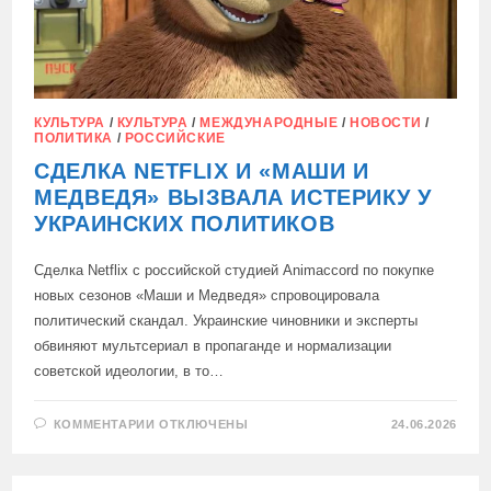
КУЛЬТУРА
/
КУЛЬТУРА
/
МЕЖДУНАРОДНЫЕ
/
НОВОСТИ
/
ПОЛИТИКА
/
РОССИЙСКИЕ
СДЕЛКА NETFLIX И «МАШИ И
МЕДВЕДЯ» ВЫЗВАЛА ИСТЕРИКУ У
УКРАИНСКИХ ПОЛИТИКОВ
Сделка Netflix с российской студией Animaccord по покупке
новых сезонов «Маши и Медведя» спровоцировала
политический скандал. Украинские чиновники и эксперты
обвиняют мультсериал в пропаганде и нормализации
советской идеологии, в то…
К
КОММЕНТАРИИ
ОТКЛЮЧЕНЫ
24.06.2026
ЗАПИСИ
СДЕЛКА
NETFLIX
И