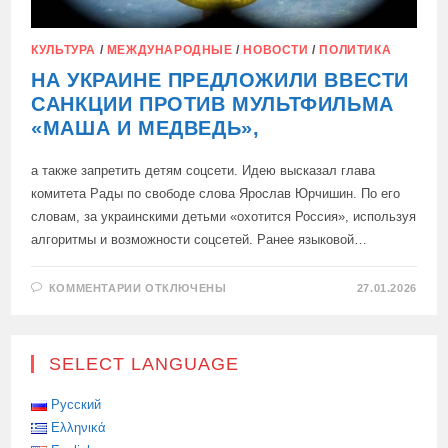
КУЛЬТУРА
/
МЕЖДУНАРОДНЫЕ
/
НОВОСТИ
/
ПОЛИТИКА
НА УКРАИНЕ ПРЕДЛОЖИЛИ ВВЕСТИ
САНКЦИИ ПРОТИВ МУЛЬТФИЛЬМА
«МАША И МЕДВЕДЬ»,
а также запретить детям соцсети. Идею высказал глава
комитета Рады по свободе слова Ярослав Юрчишин. По его
словам, за украинскими детьми «охотится Россия», используя
алгоритмы и возможности соцсетей. Ранее языковой…
К
КОММЕНТАРИИ
ОТКЛЮЧЕНЫ
27.01.2026
ЗАПИСИ
НА
УКРАИНЕ
ПРЕДЛОЖИЛИ
ВВЕСТИ
SELECT LANGUAGE
САНКЦИИ
ПРОТИВ
МУЛЬТФИЛЬМА
«МАША
Русский
И
Ελληνικά
МЕДВЕДЬ»,