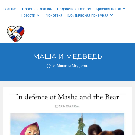
Перейти
Главная
Просто о главном
Подробно о важном
Красная папка
к
Новости
Фонотека
Юридическая приёмная
содержимому
МАША И МЕДВЕДЬ
>
Маша и Медведь