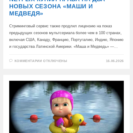
НОВЫХ СЕЗОНА «МАШИ И
МЕДВЕДЯ»
Стриминговый сервис также продлил лицензию на показ
предыдущих сезонов мультсериала более чем в 100 странах,
включая США, Канаду, Францию, Португалию, Индию, Японию
и государства Латинской Америки. «Маша и Медведь» —…
К
КОММЕНТАРИИ
ОТКЛЮЧЕНЫ
16.06.2026
ЗАПИСИ
NETFLIX КУПИЛ
ПРАВА
НА
ДВА
НОВЫХ
СЕЗОНА «МАШИ
И
МЕДВЕДЯ»