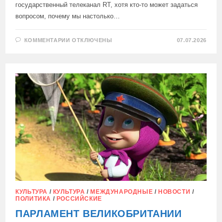
государственный телеканал RT, хотя кто-то может задаться
вопросом, почему мы настолько…
К
КОММЕНТАРИИ
ОТКЛЮЧЕНЫ
07.07.2026
ЗАПИСИ
БРИТАНСКИЙ
THE
SPECTATOR
НАЗВАЛ
ЖЕЛАНИЕ
ЗАПРЕТИТЬ
«МАШУ
И
МЕДВЕДЯ»
КСЕНОФОБИЕЙ
КУЛЬТУРА
/
КУЛЬТУРА
/
МЕЖДУНАРОДНЫЕ
/
НОВОСТИ
/
ПОЛИТИКА
/
РОССИЙСКИЕ
ПАРЛАМЕНТ ВЕЛИКОБРИТАНИИ