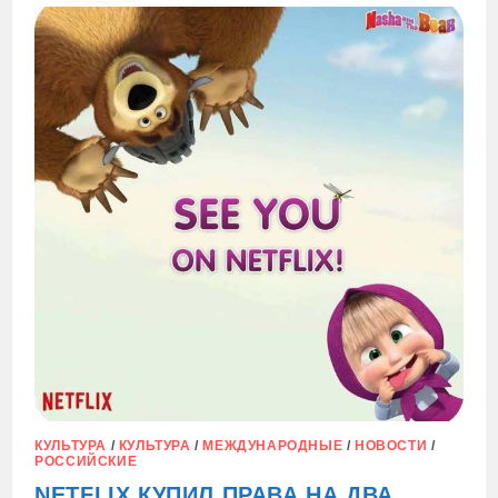
«МАШИ
И
МЕДВЕДЯ»
ВЫЗВАЛА
ИСТЕРИКУ
У
УКРАИНСКИХ
ПОЛИТИКОВ
КУЛЬТУРА
/
КУЛЬТУРА
/
МЕЖДУНАРОДНЫЕ
/
НОВОСТИ
/
РОССИЙСКИЕ
NETFLIX КУПИЛ ПРАВА НА ДВА