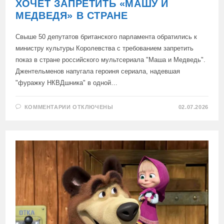
ХОЧЕТ ЗАПРЕТИТЬ «МАШУ И
МЕДВЕДЯ» В СТРАНЕ
Свыше 50 депутатов британского парламента обратились к
министру культуры Королевства с требованием запретить
показ в стране российского мультсериала "Маша и Медведь".
Джентельменов напугала героиня сериала, надевшая
"фуражку НКВДшника" в одной…
К
КОММЕНТАРИИ
ОТКЛЮЧЕНЫ
02.07.2026
ЗАПИСИ
ПАРЛАМЕНТ
ВЕЛИКОБРИТАНИИ
ХОЧЕТ
ЗАПРЕТИТЬ
«МАШУ
И
МЕДВЕДЯ»
В
СТРАНЕ