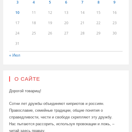
3
4
5
6
7
8
9
10
11
12
13
14
15
16
17
18
19
20
21
22
23
24
25
26
27
28
29
30
31
« Июл
О САЙТЕ
Дорогой товарищ!
Сотни лет дружбы объединяют киприотов и россиян.
Православие, семейные традиции, общие понятия о
справедливости, чести и свободе скрепляют эту дружбу.
Нас пытаются рассорить, используя провокации и ложь, –
читай здесь правду.