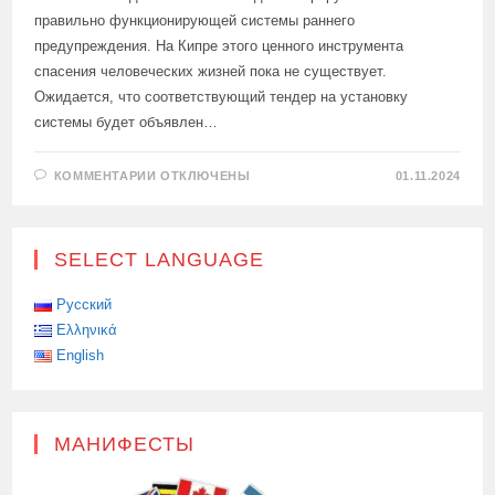
правильно функционирующей системы раннего
предупреждения. На Кипре этого ценного инструмента
спасения человеческих жизней пока не существует.
Ожидается, что соответствующий тендер на установку
системы будет объявлен…
К
КОММЕНТАРИИ
ОТКЛЮЧЕНЫ
01.11.2024
ЗАПИСИ
КИПР
НАМЕРЕН
ВНЕДРИТЬ
СИСТЕМУ
SELECT LANGUAGE
РАННЕГО
ОПОВЕЩЕНИЯ
НАСЕЛЕНИЯ
О
Русский
ЧРЕЗВЫЧАЙНЫХ
Ελληνικά
СИТУАЦИЯХ
English
МАНИФЕСТЫ