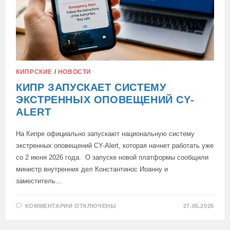
КИПРСКИЕ
/
НОВОСТИ
КИПР ЗАПУСКАЕТ СИСТЕМУ
ЭКСТРЕННЫХ ОПОВЕЩЕНИЙ CY-
ALERT
На Кипре официально запускают национальную систему
экстренных оповещений CY-Alert, которая начнет работать уже
со 2 июня 2026 года. О запуске новой платформы сообщили
министр внутренних дел Константинос Иоанну и
заместитель…
К
КОММЕНТАРИИ
ОТКЛЮЧЕНЫ
27.05.2026
ЗАПИСИ
КИПР
ЗАПУСКАЕТ