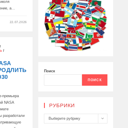
9 июля
ение, а…
22.07.2026
/
Ь
/
ASA
РОДЛИТЬ
Поиск
030
ПОИСК
е-премьера
вой NASA
РУБРИКИ
риате
ы разработали
Рубрики
Выберите рубрику
матривающую