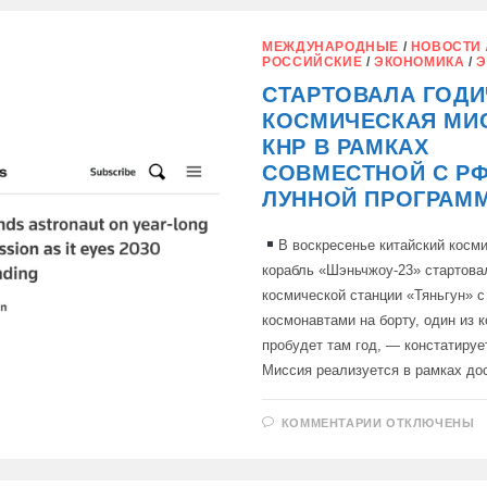
СОЗДАДУТ
БОЛЕЕ
СОТНИ
МЕЖДУНАРОДНЫЕ
/
НОВОСТИ
СПУТНИКОВ
РОССИЙСКИЕ
/
ЭКОНОМИКА
/
Э
ДЛЯ
НОВОЙ
СТАРТОВАЛА ГОД
СИСТЕМЫ
СВЯЗИ
КОСМИЧЕСКАЯ МИ
КНР В РАМКАХ
СОВМЕСТНОЙ С Р
ЛУННОЙ ПРОГРАМ
В воскресенье китайский косм
корабль «Шэньчжоу-23» стартова
космической станции «Тяньгун» с
космонавтами на борту, один из 
пробудет там год, — констатируе
Миссия реализуется в рамках д
К
КОММЕНТАРИИ
ОТКЛЮЧЕНЫ
ЗАПИСИ
СТАРТОВАЛА
ГОДИЧНАЯ
КОСМИЧЕСК