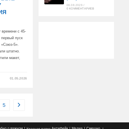
У
06.08.2026
/
0 КОММЕНТАРИЕВ
ИЯ
 времени с 45-
 первый пуск
 «Союз-5».
али штатно.
тили макет,
01.05.2026
5
Перейти на следующую страницу
бно о важном
Антифейк
Медиа
Смешно