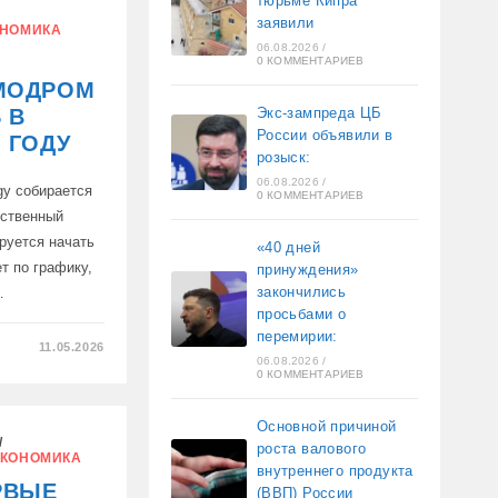
тюрьме Кипра
заявили
НОМИКА
06.08.2026
/
0 КОММЕНТАРИЕВ
Й
МОДРОМ
Экс-зампреда ЦБ
 В
России объявили в
 ГОДУ
розыск:
06.08.2026
/
gy собирается
0 КОММЕНТАРИЕВ
бственный
руется начать
«40 дней
ет по графику,
принуждения»
закончились
…
просьбами о
перемирии:
11.05.2026
06.08.2026
/
0 КОММЕНТАРИЕВ
Й
М
Основной причиной
/
роста валового
КОНОМИКА
внутреннего продукта
РВЫЕ
(ВВП) России