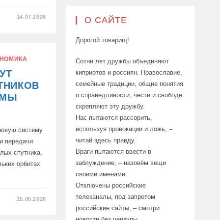
14.07.2026
О САЙТЕ
Дорогой товарищ!
Х
ОВ
НОМИКА
Сотни лет дружбы объединяют
А
УТ
киприотов и россиян. Православие,
семейные традиции, общие понятия
ТНИКОВ
о справедливости, чести и свободе
ЕМЫ
скрепляют эту дружбу.
Нас пытаются рассорить,
используя провокации и ложь, –
новую систему
читай здесь правду.
 и передачи
Враги пытаются ввести в
лых спутника,
заблуждение, – назовём вещи
льких орбитах
своими именами.
Отключены российские
телеканалы, под запретом
15.06.2026
российские сайты, – смотри
новости без цензуры.