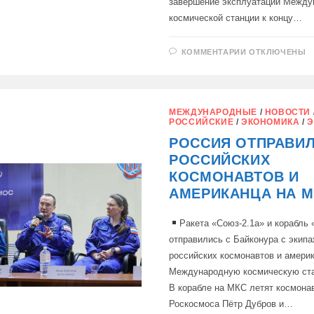
завершение эксплуатации Между
космической станции к концу…
К
КОММЕНТАРИИ
ОТКЛЮЧЕНЫ
ЗАПИСИ
«РОСКОСМО
И
NASA
ДОГОВОРИЛ
ПРОДЛИТЬ
МЕЖДУНАРОДНЫЕ
/
НОВОСТИ
ПОЛЁТЫ
РОССИЙСКИЕ
/
ЭКОНОМИКА
/
Э
МКС
ДО
РОССИЯ ОТПРАВИЛ
2030
ГОДА,
РОССИЙСКИХ
КОСМОНАВТОВ И
АМЕРИКАНЦА НА М
Ракета «Союз-2.1а» и корабль
отправились с Байконура с экипа
российских космонавтов и амери
Международную космическую ст
В корабле на МКС летят космона
Роскосмоса Пётр Дубров и…