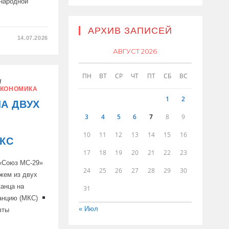
народной
АРХИВ ЗАПИСЕЙ
14.07.2026
С»
АВГУСТ 2026
ИСЬ
ПН
ВТ
СР
ЧТ
ПТ
СБ
ВС
/
КОНОМИКА
1
2
А ДВУХ
3
4
5
6
7
8
9
10
11
12
13
14
15
16
КС
17
18
19
20
21
22
23
 «Союз МС-29»
24
25
26
27
28
29
30
жем из двух
канца на
31
анцию (МКС)
« Июл
вты