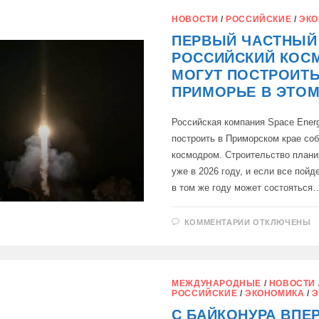
МИССИЯ
КНР
НОВОСТИ
/
РОССИЙСКИЕ
/
ЭКО
В
РАМКАХ
ПЕРВЫЙ ЧАСТНЫЙ
СОВМЕСТНО
С
РОССИЙСКИЙ КОС
РФ
ЛУННОЙ
МОГУТ ПОСТРОИТЬ
ПРОГРАММЫ
ПРИМОРЬЕ В ЭТОМ
Российская компания Space Ener
построить в Приморском крае со
космодром. Строительство плани
уже в 2026 году, и если все пойд
в том же году может состояться
К
КОММЕНТАРИИ
ОТКЛЮЧЕНЫ
ЗАПИСИ
ПЕРВЫЙ
ЧАСТНЫЙ
РОССИЙСКИ
КОСМОДРО
МОГУТ
МЕЖДУНАРОДНЫЕ
/
НОВОСТИ
ПОСТРОИТЬ
РОССИЙСКИЕ
/
ЭКОНОМИКА
/
Э
В
ПРИМОРЬЕ
C БАЙКОНУРА ВПЕ
В