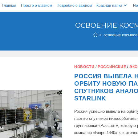
Главная
Просто о главном
Подробно о важном
Красная папка
Но
ОСВОЕНИЕ КОС
>
освоение космоса
НОВОСТИ
/
РОССИЙСКИЕ
/
ЭКО
РОССИЯ ВЫВЕЛА 
ОРБИТУ НОВУЮ П
СПУТНИКОВ АНАЛО
STARLINK
Россия успешно вывела на орбит
партию спутников низкоорбиталь
группировки «Рассвет», которую 
компания «Бюро 1440» как отече