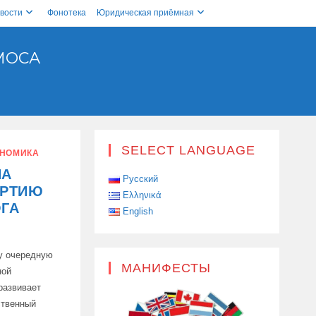
вости
Фонотека
Юридическая приёмная
МОСА
SELECT LANGUAGE
НОМИКА
НА
Русский
АРТИЮ
Ελληνικά
ГА
English
у очередную
МАНИФЕСТЫ
ной
развивает
ственный