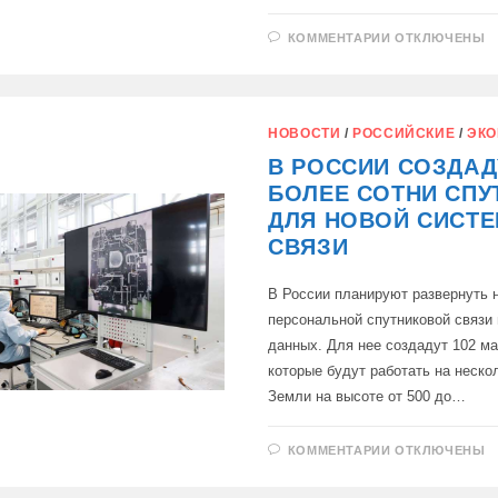
К
КОММЕНТАРИИ
ОТКЛЮЧЕНЫ
ЗАПИСИ
РОССИЯ
ОТПРАВИЛА
ДВУХ
РОССИЙСКИ
КОСМОНАВТ
НОВОСТИ
/
РОССИЙСКИЕ
/
ЭКО
И
АМЕРИКАНЦ
В РОССИИ СОЗДАД
НА
МКС
БОЛЕЕ СОТНИ СПУ
ДЛЯ НОВОЙ СИСТ
СВЯЗИ
В России планируют развернуть 
персональной спутниковой связи
данных. Для нее создадут 102 ма
которые будут работать на неско
Земли на высоте от 500 до…
К
КОММЕНТАРИИ
ОТКЛЮЧЕНЫ
ЗАПИСИ
В
РОССИИ