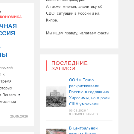
А также: мнения, аналитику об
/
СВО, ситуации в России и на
КОНОМИКА
Кипре.
ИЧНАЯ
ССИЯ
Мы ищем правду, излагаем факты
Ф
МЫ
ПОСЛЕДНИЕ
ический
ЗАПИСИ
л к
ООН и Токио
 тремя
раскритиковали
которых
Россию в годовщину
т Reuters
Хиросимы, но о роли
остижения…
США умолчали
06.08.2026
/
0 КОММЕНТАРИЕВ
25.05.2026
В центральной
АЯ