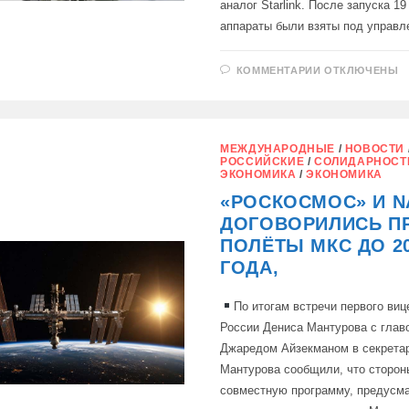
аналог Starlink. После запуска 1
аппараты были взяты под управл
К
КОММЕНТАРИИ
ОТКЛЮЧЕНЫ
ЗАПИСИ
РОССИЯ
ВЫВЕЛА
НА
ОРБИТУ
НОВУЮ
МЕЖДУНАРОДНЫЕ
/
НОВОСТИ
ПАРТИЮ
РОССИЙСКИЕ
/
СОЛИДАРНОСТ
СПУТНИКОВ
ЭКОНОМИКА
/
ЭКОНОМИКА
АНАЛОГА
STARLINK
«РОСКОСМОС» И N
ДОГОВОРИЛИСЬ П
ПОЛЁТЫ МКС ДО 2
ГОДА,
По итогам встречи первого виц
России Дениса Мантурова с гла
Джаредом Айзекманом в секрета
Мантурова сообщили, что сторон
совместную программу, предус