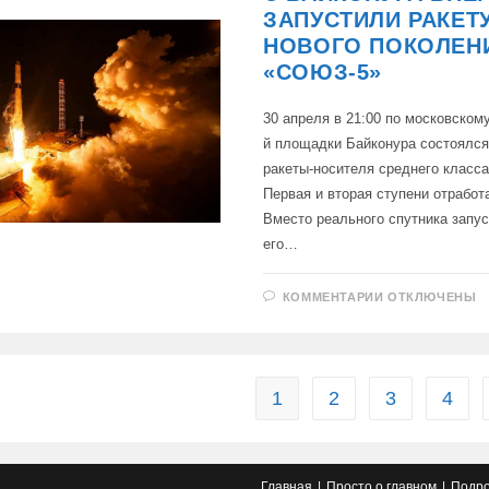
ЭТОМ
ЗАПУСТИЛИ РАКЕТ
ГОДУ
НОВОГО ПОКОЛЕН
«СОЮЗ-5»
30 апреля в 21:00 по московскому
й площадки Байконура состоялся
ракеты-носителя среднего класса
Первая и вторая ступени отработ
Вместо реального спутника запус
его…
К
КОММЕНТАРИИ
ОТКЛЮЧЕНЫ
ЗАПИСИ
C
БАЙКОНУРА
ВПЕРВЫЕ
ЗАПУСТИЛИ
РАКЕТУ
НОВОГО
1
2
3
4
ПОКОЛЕНИЯ
«СОЮЗ-5»
Главная
Просто о главном
Подро